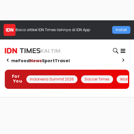
Baca artikel
IDN Times
lainnya di IDN App
Install
KALTIM
Home
Food
News
Sport
Travel
For
Indonesia Summit 2026
Soccer Times
Iklanin 
You