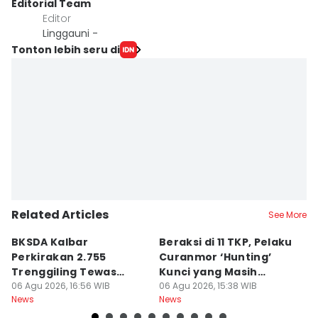
Editorial Team
Editor
Linggauni -
Tonton lebih seru di
Related Articles
See More
BKSDA Kalbar
Beraksi di 11 TKP, Pelaku
55
Perkirakan 2.755
Curanmor ‘Hunting’
da
Trenggiling Tewas
Kunci yang Masih
R
untuk Dapat 551 Kg Sisik
06 Agu 2026, 16:56 WIB
Menempel
06 Agu 2026, 15:38 WIB
06
News
News
Ne