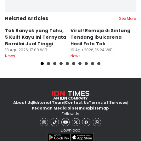
Related Articles
See More
Tak Banyak yang Tahu,
Viral! Remaja di Sintang
C
5 Kulit Kayu Ini Ternyata
Tendang Ibu karena
5
Bernilai Jual Tinggi
Hasil Foto Tak
A
10 Agu 2026, 17:00 WIB
Memuaskan
10 Agu 2026, 16:24 WIB
10
News
News
Ne
About Us
Editorial Team
Contact Us
Terms of Services
Pedoman Media Siber
Index
Sitemap
Follow Us
Download