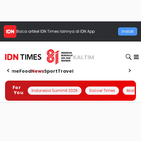
Baca artikel
IDN Times
lainnya di IDN App
Install
KALTIM
Home
Food
News
Sport
Travel
For
Indonesia Summit 2026
Soccer Times
Iklanin 
You