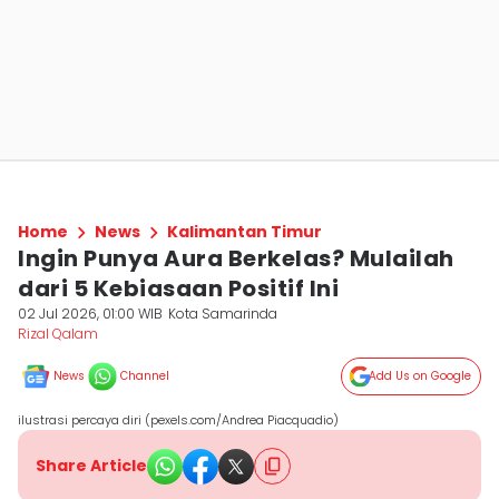
Home
News
Kalimantan Timur
Ingin Punya Aura Berkelas? Mulailah
dari 5 Kebiasaan Positif Ini
02 Jul 2026, 01:00 WIB
Kota Samarinda
Rizal Qalam
News
Channel
Add Us on Google
ilustrasi percaya diri (pexels.com/Andrea Piacquadio)
Share Article