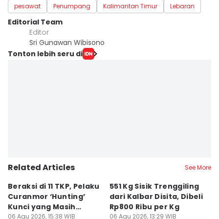
pesawat
Penumpang
Kalimantan Timur
Lebaran
Editorial Team
Editor
Sri Gunawan Wibisono
Tonton lebih seru di
Related Articles
See More
Beraksi di 11 TKP, Pelaku
551 Kg Sisik Trenggiling
P
Curanmor ‘Hunting’
dari Kalbar Disita, Dibeli
M
Kunci yang Masih
Rp800 Ribu per Kg
H
Menempel
06 Agu 2026, 15:38 WIB
06 Agu 2026, 13:29 WIB
B
06