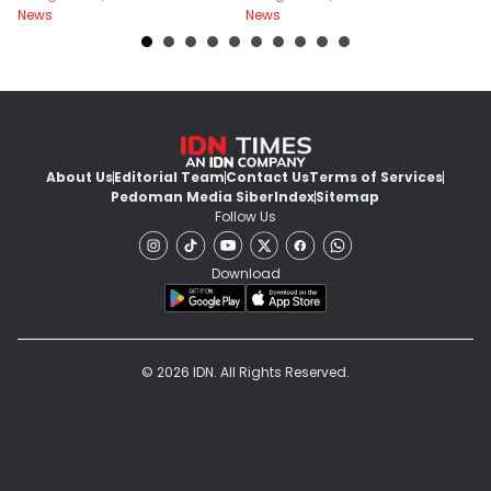
News
News
Ne
About Us
Editorial Team
Contact Us
Terms of Services
Pedoman Media Siber
Index
Sitemap
Follow Us
Download
© 2026 IDN. All Rights Reserved.