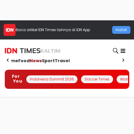
Baca artikel
IDN Times
lainnya di IDN App
Install
KALTIM
Home
Food
News
Sport
Travel
For
Indonesia Summit 2026
Soccer Times
Iklanin 
You