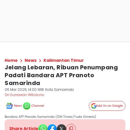
Home
News
Kalimantan Timur
Jelang Lebaran, Ribuan Penumpang
Padati Bandara APT Pranoto
Samarinda
06 Mar 2026, 14:00 WIB
Kota Samarinda
Sri Gunawan Wibisono
News
Channel
Add Us on Google
Bandara APT Pranoto Samarinda (IDN Times/Yuda Almerio)
Share Article