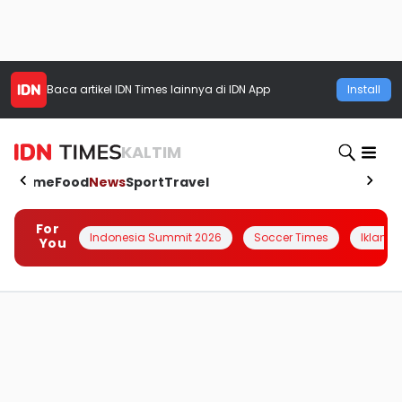
Baca artikel
IDN Times
lainnya di IDN App
Install
KALTIM
Home
Food
News
Sport
Travel
For
Indonesia Summit 2026
Soccer Times
Iklanin 
You