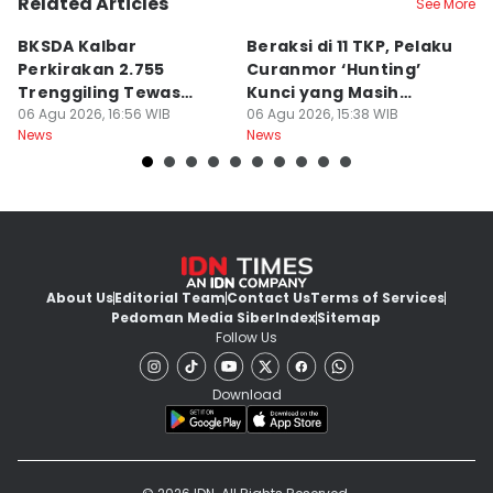
Related Articles
See More
BKSDA Kalbar
Beraksi di 11 TKP, Pelaku
55
Perkirakan 2.755
Curanmor ‘Hunting’
da
Trenggiling Tewas
Kunci yang Masih
R
untuk Dapat 551 Kg Sisik
06 Agu 2026, 16:56 WIB
Menempel
06 Agu 2026, 15:38 WIB
06
News
News
Ne
About Us
Editorial Team
Contact Us
Terms of Services
Pedoman Media Siber
Index
Sitemap
Follow Us
Download