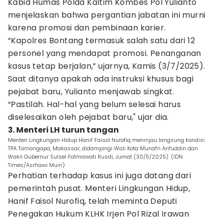
Kabid Humas Polda Kaltim Kombes Pol Yulianto
menjelaskan bahwa pergantian jabatan ini murni
karena promosi dan pembinaan karier.
“Kapolres Bontang termasuk salah satu dari 12
personel yang mendapat promosi. Penanganan
kasus tetap berjalan,” ujarnya, Kamis (3/7/2025).
Saat ditanya apakah ada instruksi khusus bagi
pejabat baru, Yulianto menjawab singkat.
“Pastilah. Hal-hal yang belum selesai harus
diselesaikan oleh pejabat baru," ujar dia.
3. Menteri LH turun tangan
Menteri Lingkungan Hidup Hanif Faisol Nurofiq meninjau langsung kondisi
TPA Tamangapa, Makassar, didampingi Wali Kota Munafri Arifuddin dan
Wakil Gubernur Sulsel Fatmawati Rusdi, Jumat (30/5/2025). (IDN
Times/Asrhawi Muin)
Perhatian terhadap kasus ini juga datang dari
pemerintah pusat. Menteri Lingkungan Hidup,
Hanif Faisol Nurofiq, telah meminta Deputi
Penegakan Hukum KLHK Irjen Pol Rizal Irawan