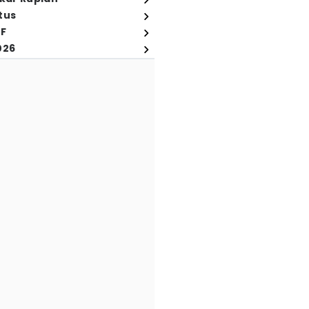
tus
FF
026