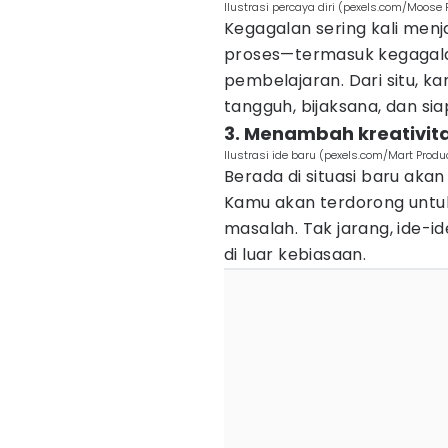
Ilustrasi percaya diri (pexels.com/Moose 
Kegagalan sering kali menja
proses—termasuk kegagal
pembelajaran. Dari situ, k
tangguh, bijaksana, dan s
3. Menambah kreativit
Ilustrasi ide baru (pexels.com/Mart Produ
Berada di situasi baru akan
Kamu akan terdorong untuk
masalah. Tak jarang, ide-i
di luar kebiasaan.