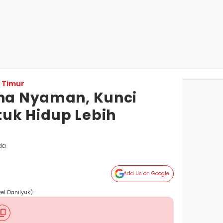
 Timur
ona Nyaman, Kunci
uk Hidup Lebih
da
Add Us on Google
el Danilyuk)