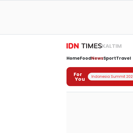
KALTIM
Home
Food
News
Sport
Travel
For
Indonesia Summit 202
You