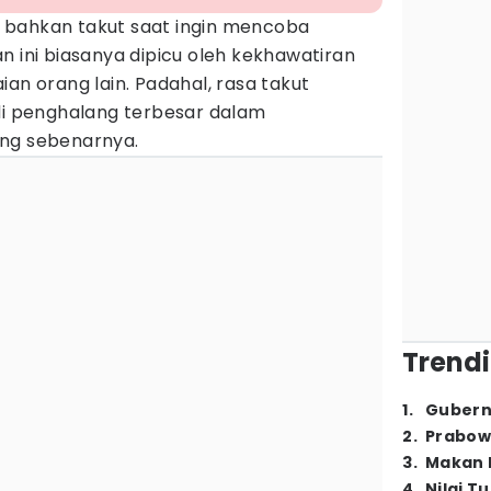
 bahkan takut saat ingin mencoba
n ini biasanya dipicu oleh kekhawatiran
ian orang lain. Padahal, rasa takut
adi penghalang terbesar dalam
ang sebenarnya.
Trendi
1
.
Gubern
2
.
Prabow
3
.
Makan B
4
.
Nilai T