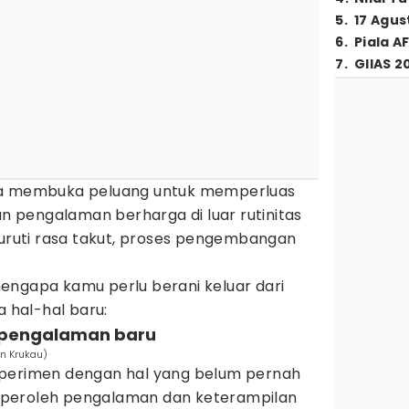
5
.
17 Agus
6
.
Piala A
7
.
GIIAS 2
ya membuka peluang untuk memperluas
pengalaman berharga di luar rutinitas
nuruti rasa takut, proses pengembangan
engapa kamu perlu berani keluar dari
hal-hal baru:
u pengalaman baru
an Krukau)
sperimen dengan hal yang belum pernah
peroleh pengalaman dan keterampilan