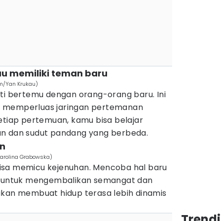
au memiliki teman baru
om/Yan Krukau)
ti bertemu dengan orang-orang baru. Ini
k memperluas jaringan pertemanan
etiap pertemuan, kamu bisa belajar
an dan sudut pandang yang berbeda.
an
Karolina Grabowska)
a bisa memicu kejenuhan. Mencoba hal baru
if untuk mengembalikan semangat dan
akan membuat hidup terasa lebih dinamis
Trend