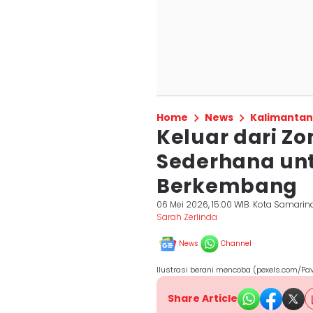
Home
News
Kalimantan
Keluar dari Z
Sederhana unt
Berkembang
06 Mei 2026, 15:00 WIB
Kota Samarin
Sarah Zerlinda
News
Channel
Ilustrasi berani mencoba (pexels.com/Pav
Share Article