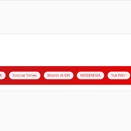
6
Soccer Times
Iklanin di IDN
INSIDENESIA
Yuk Pilih !