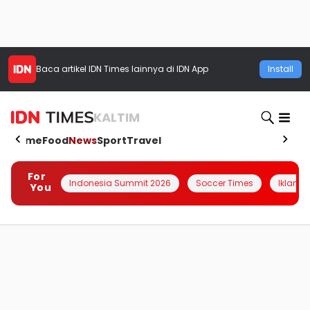
Baca artikel
IDN Times
lainnya di IDN App
Install
KALTIM
Home
Food
News
Sport
Travel
For
Indonesia Summit 2026
Soccer Times
Iklanin 
You