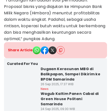
“Tantangan lain adalah soal permodalan.
Proposal bisnis yang diajukan ke Himpunan Bank
Milik Negara (Himbara) menuntut profitabilitas
dalam waktu singkat. Padahal, sebagai usaha
rintisan, koperasi butuh waktu untuk berkembang
dan bisa menghasilkan keuntungan secara
optimal,” pungkas Adung.
Share Article
Curated For You
Dugaan Keracunan MBG di
Balikpapan, Sampel Dikirim ke
BPOM Samarinda
26 Sep 2025, 17:37 WIB
News
Wagub Kaltim Panen Cabai di
Green House Politani
Samarinda
24 Sep 2025, 09:30 WIB