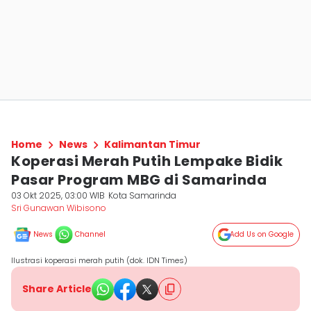
Home
News
Kalimantan Timur
Koperasi Merah Putih Lempake Bidik
Pasar Program MBG di Samarinda
03 Okt 2025, 03:00 WIB
Kota Samarinda
Sri Gunawan Wibisono
News
Channel
Add Us on Google
Ilustrasi koperasi merah putih (dok. IDN Times)
Share Article