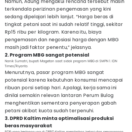
Namun, Adung mengakui rencana tersebut masih
terkendala perizinan pengemasan yang kini
sedang dipelajari lebih lanjut. “Harga beras di
tingkat petani saat ini sudah relatif tinggi, sekitar
Rp15 ribu per kilogram. Karena itu, biaya
pengemasan dan negosiasi harga dengan MBG
masih jadi faktor penentu,” jelasnya.
2. Program MBG sangat potensial
Nanik Sumatri, bupati Magetan saat sidak program MBG di SMPN 1. IDN
Times/Riyanto.
Menurutnya, pasar program MBG sangat
potensial karena kebutuhan konsumsi mencapai
ribuan porsi setiap hari. Apalagi, kerja sama ini
dinilai semakin relevan lantaran Perum Bulog
menghentikan sementara penyerapan gabah
petani akibat kuota sudah terpenuhi.
3. DPRD Kaltim minta optimalisasi produksi
beras masyarakat
RDP yang berlangsung di DPRD Kaltim membahas kelanjutan penanganan