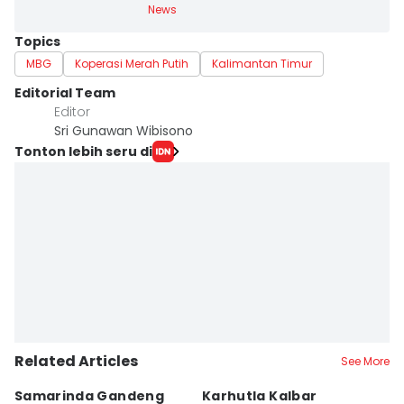
News
Topics
MBG
Koperasi Merah Putih
Kalimantan Timur
Editorial Team
Editor
Sri Gunawan Wibisono
Tonton lebih seru di
Related Articles
See More
Samarinda Gandeng
Karhutla Kalbar
P