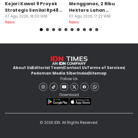
Kejari Kawal 9 Proyek
Mengganas, 2 Ribu
D
Strategis Senilai Rp48
Hektare Lahan
P
Miliar
07 Agu 2026, 18:00 WIB
Terbakar saat Kemarau
07 Agu 2026, 17:22 WIB
P
07
News
News
Ne
About Us
Editorial Team
Contact Us
Terms of Services
Pedoman Media Siber
Index
Sitemap
Follow Us
Download
© 2026 IDN. All Rights Reserved.