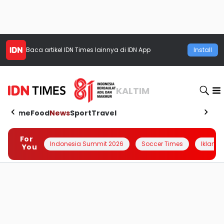
Baca artikel
IDN Times
lainnya di IDN App
Install
KALTIM
Home
Food
News
Sport
Travel
For
Indonesia Summit 2026
Soccer Times
Iklanin 
You