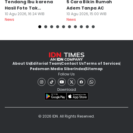
Tendang Ibu karena
5 Cara Bikin Rumah
Ja
Hasil Foto Tak
Adem Tanpa AC
Ha
Memuaskan
10 Agu 2026, 16:24 WIB
10 Agu 2026, 15:00 WIB
D
10
News
News
Ne
About Us
Editorial Team
Contact Us
Terms of Services
Pedoman Media Siber
Index
Sitemap
Follow Us
Download
© 2026 IDN. All Rights Reserved.