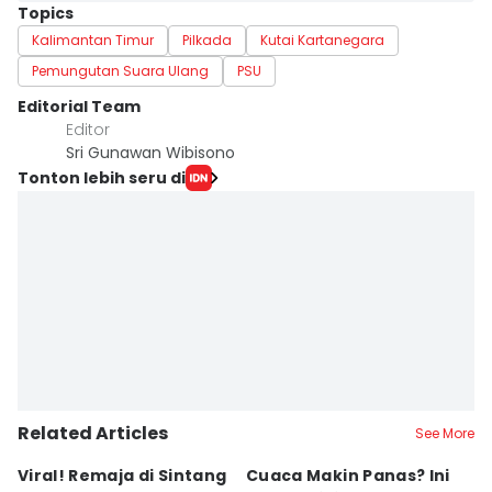
Topics
Kalimantan Timur
Pilkada
Kutai Kartanegara
Pemungutan Suara Ulang
PSU
Editorial Team
Editor
Sri Gunawan Wibisono
Tonton lebih seru di
Related Articles
See More
Viral! Remaja di Sintang
Cuaca Makin Panas? Ini
K