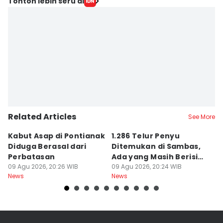
Tonton lebih seru di
Related Articles
See More
Kabut Asap di Pontianak
1.286 Telur Penyu
P
Diduga Berasal dari
Ditemukan di Sambas,
P
Perbatasan
Ada yang Masih Berisi
W
09 Agu 2026, 20:26 WIB
Embrio
09 Agu 2026, 20:24 WIB
Kh
09
News
News
Ne