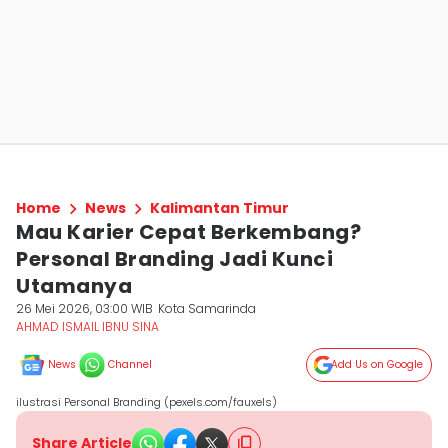
Home
News
Kalimantan Timur
Mau Karier Cepat Berkembang?
Personal Branding Jadi Kunci
Utamanya
26 Mei 2026, 03:00 WIB
Kota Samarinda
AHMAD ISMAIL IBNU SINA
News
Channel
Add Us on Google
ilustrasi Personal Branding (pexels.com/fauxels)
Share Article