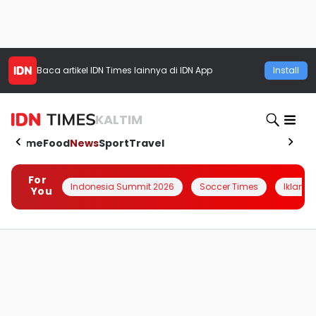
Baca artikel
IDN Times
lainnya di IDN App
Install
KALTIM
Home
Food
News
Sport
Travel
For
Indonesia Summit 2026
Soccer Times
Iklanin 
You