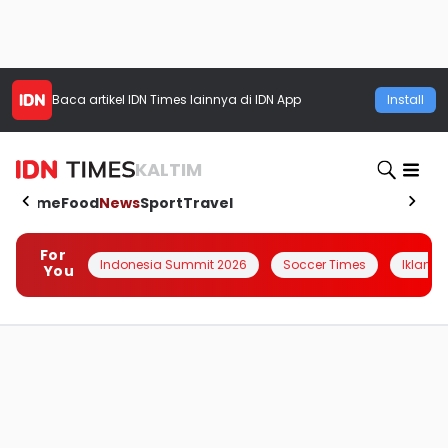
Baca artikel
IDN Times
lainnya di IDN App
Install
KALTIM
Home
Food
News
Sport
Travel
For
Indonesia Summit 2026
Soccer Times
Iklanin 
You