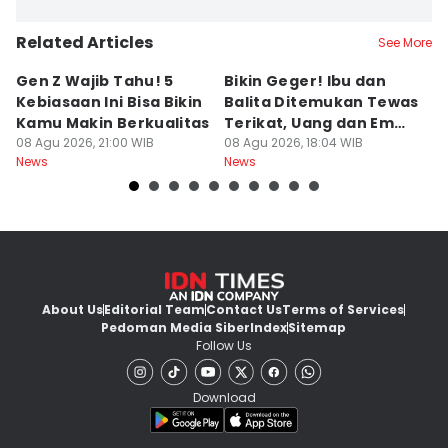
Related Articles
See More
Gen Z Wajib Tahu! 5
Bikin Geger! Ibu dan
B
Kebiasaan Ini Bisa Bikin
Balita Ditemukan Tewas
H
Kamu Makin Berkualitas
Terikat, Uang dan Emas
M
08 Agu 2026, 21:00 WIB
Hilang
08 Agu 2026, 18:04 WIB
D
08
News
News
Ne
About Us
Editorial Team
Contact Us
Terms of Services
Pedoman Media Siber
Index
Sitemap
Follow Us
Download