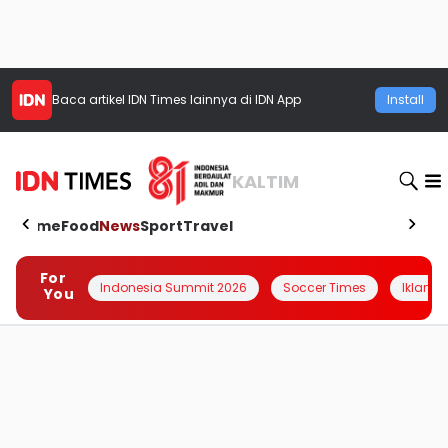
Baca artikel
IDN Times
lainnya di IDN App
Install
KALTIM
Home
Food
News
Sport
Travel
For
Indonesia Summit 2026
Soccer Times
Iklanin 
You