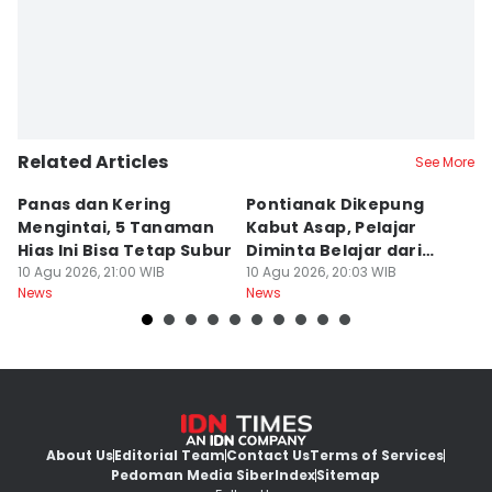
Related Articles
See More
Panas dan Kering
Pontianak Dikepung
K
Mengintai, 5 Tanaman
Kabut Asap, Pelajar
K
Hias Ini Bisa Tetap Subur
Diminta Belajar dari
B
10 Agu 2026, 21:00 WIB
Rumah
10 Agu 2026, 20:03 WIB
IO
10
News
News
Ne
About Us
Editorial Team
Contact Us
Terms of Services
Pedoman Media Siber
Index
Sitemap