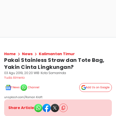
Home
News
Kalimantan Timur
Pakai Stainless Straw dan Tote Bag,
Yakin Cinta Lingkungan?
03 Agu 2019, 20:20 WIB
Kota Samarinda
Yuda Almerio
News
Channel
Add Us on Google
unsplash.com/Roman Kraft
Share Article