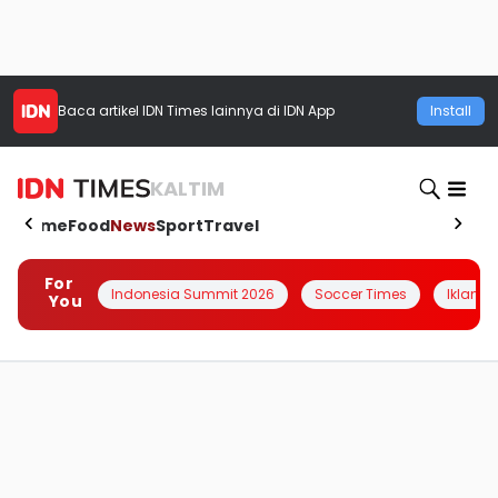
Baca artikel
IDN Times
lainnya di IDN App
Install
KALTIM
Home
Food
News
Sport
Travel
For
Indonesia Summit 2026
Soccer Times
Iklanin 
You