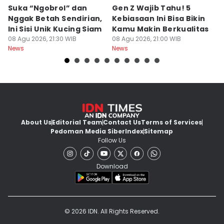
Suka “Ngobrol” dan
Gen Z Wajib Tahu! 5
B
Nggak Betah Sendirian,
Kebiasaan Ini Bisa Bikin
B
Ini Sisi Unik Kucing Siam
Kamu Makin Berkualitas
T
08 Agu 2026, 21:30 WIB
08 Agu 2026, 21:00 WIB
H
08
News
News
Ne
About Us
Editorial Team
Contact Us
Terms of Services
Pedoman Media Siber
Index
Sitemap
Follow Us
Download
© 2026 IDN. All Rights Reserved.