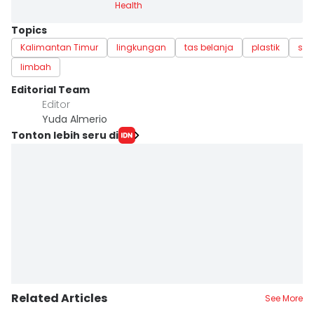
Health
Topics
Kalimantan Timur
lingkungan
tas belanja
plastik
sa
limbah
Editorial Team
Editor
Yuda Almerio
Tonton lebih seru di
Related Articles
See More