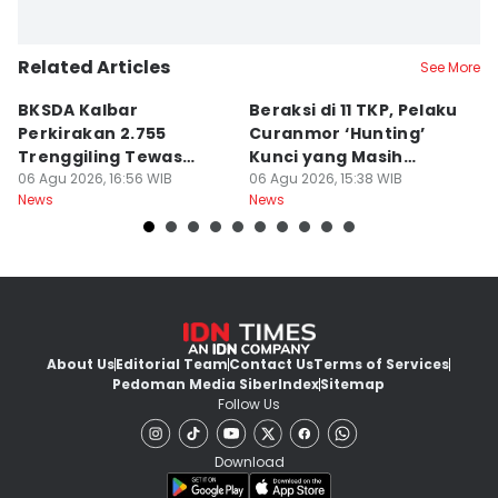
Related Articles
See More
BKSDA Kalbar
Beraksi di 11 TKP, Pelaku
55
Perkirakan 2.755
Curanmor ‘Hunting’
da
Trenggiling Tewas
Kunci yang Masih
R
untuk Dapat 551 Kg Sisik
06 Agu 2026, 16:56 WIB
Menempel
06 Agu 2026, 15:38 WIB
06
News
News
Ne
About Us
Editorial Team
Contact Us
Terms of Services
Pedoman Media Siber
Index
Sitemap
Follow Us
Download