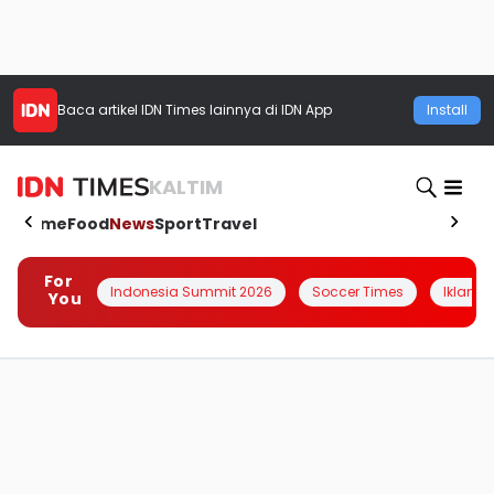
Baca artikel
IDN Times
lainnya di IDN App
Install
KALTIM
Home
Food
News
Sport
Travel
For
Indonesia Summit 2026
Soccer Times
Iklanin 
You