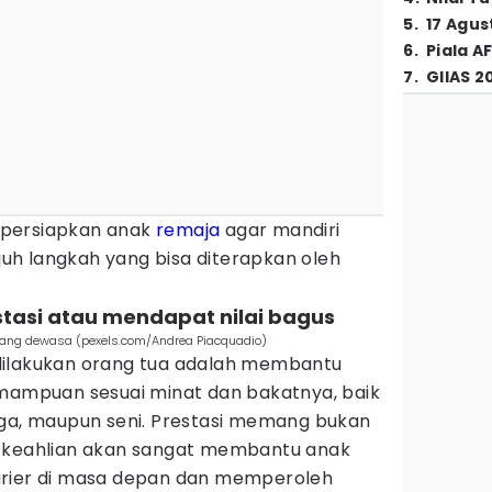
5
.
17 Agus
6
.
Piala A
7
.
GIIAS 2
mpersiapkan anak
remaja
agar mandiri
ujuh langkah yang bisa diterapkan oleh
stasi atau mendapat nilai bagus
rang dewasa (pexels.com/Andrea Piacquadio)
dilakukan orang tua adalah membantu
mpuan sesuai minat dan bakatnya, baik
aga, maupun seni. Prestasi memang bukan
i keahlian akan sangat membantu anak
arier di masa depan dan memperoleh