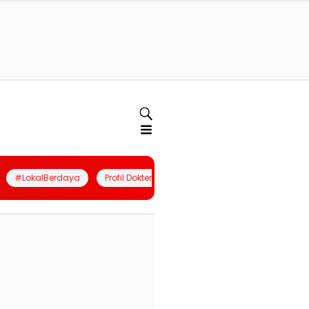
#LokalBerdaya
Profil Dokter
Quiz
Join Community