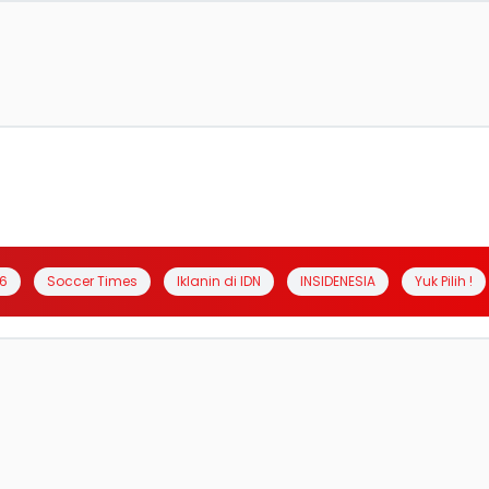
6
Soccer Times
Iklanin di IDN
INSIDENESIA
Yuk Pilih !