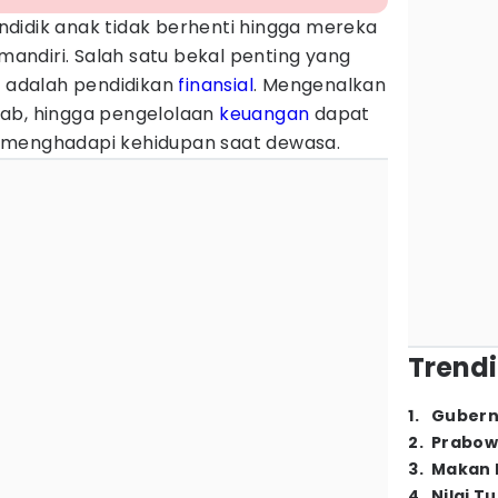
didik anak tidak berhenti hingga mereka
ndiri. Salah satu bekal penting yang
i adalah pendidikan
finansial
. Mengenalkan
wab, hingga pengelolaan
keuangan
dapat
 menghadapi kehidupan saat dewasa.
Trendi
1
.
Gubern
2
.
Prabow
3
.
Makan B
4
.
Nilai T