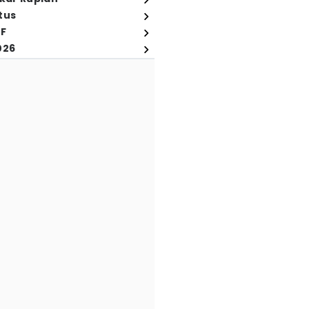
tus
FF
026