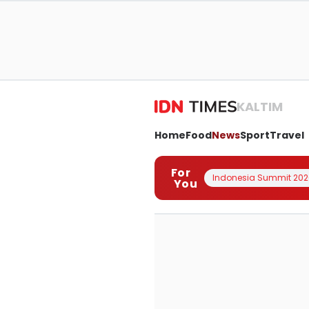
KALTIM
Home
Food
News
Sport
Travel
For
Indonesia Summit 202
You