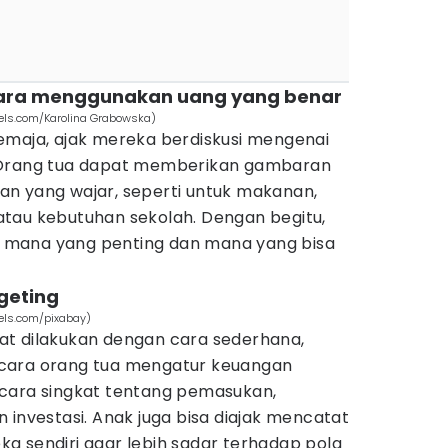
 cara menggunakan uang yang benar
els.com/Karolina Grabowska)
emaja, ajak mereka berdiskusi mengenai
 Orang tua dapat memberikan gambaran
n yang wajar, seperti untuk makanan,
tau kebutuhan sekolah. Dengan begitu,
mana yang penting dan mana yang bisa
geting
els.com/pixabay)
t dilakukan dengan cara sederhana,
cara orang tua mengatur keuangan
cara singkat tentang pemasukan,
 investasi. Anak juga bisa diajak mencatat
a sendiri agar lebih sadar terhadap pola