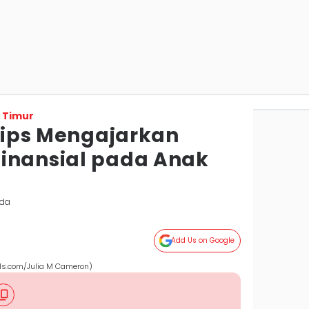
 Timur
 Tips Mengajarkan
inansial pada Anak
nda
Add Us on Google
els.com/Julia M Cameron)