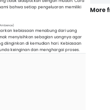
g tidak didapatkan dengan mudah. Cara
mi bahwa setiap pengeluaran memiliki
More 
 Ambience)
jarkan kebiasaan menabung dari uang
i anak menyisihkan sebagian uangnya agar
 diinginkan di kemudian hari. Kebiasaan
nunda keinginan dan menghargai proses.