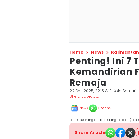
Home
News
Kalimantan
Penting! Ini 7
Kemandirian F
Remaja
22 Des 2025, 22:15 WIB
Kota Samari
Shera Suprapto
News
Channel
Potret seorang anak sedang belajar (pex
Share Article