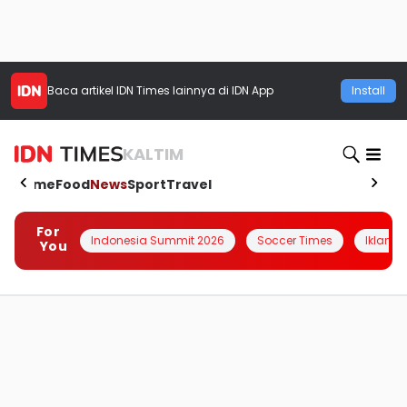
Baca artikel
IDN Times
lainnya di IDN App
Install
KALTIM
Home
Food
News
Sport
Travel
For
Indonesia Summit 2026
Soccer Times
Iklanin 
You