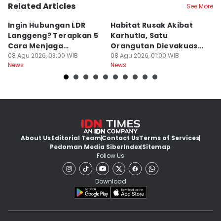
Related Articles
See More
Ingin Hubungan LDR
Habitat Rusak Akibat
K
Langgeng? Terapkan 5
Karhutla, Satu
C
Cara Menjaga
Orangutan Dievakuasi
T
Kesetiaan Ini
08 Agu 2026, 03:00 WIB
di Ketapang
08 Agu 2026, 01:00 WIB
07
News
News
Ne
About Us
Editorial Team
Contact Us
Terms of Services
Pedoman Media Siber
Index
Sitemap
Follow Us
Download