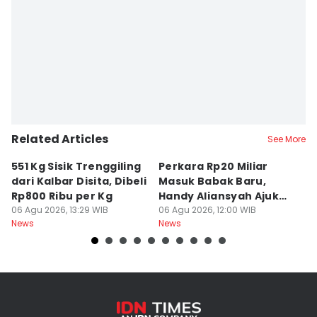
Related Articles
See More
551 Kg Sisik Trenggiling
Perkara Rp20 Miliar
K
dari Kalbar Disita, Dibeli
Masuk Babak Baru,
M
Rp800 Ribu per Kg
Handy Aliansyah Ajukan
B
06 Agu 2026, 13:29 WIB
Banding
06 Agu 2026, 12:00 WIB
K
05
News
News
Ne