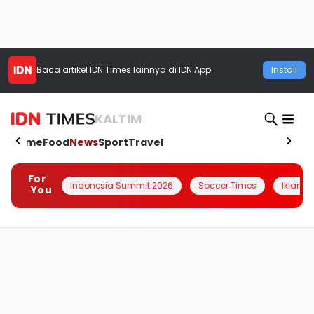
Baca artikel
IDN Times
lainnya di IDN App
Install
KALTIM
Home
Food
News
Sport
Travel
For
Indonesia Summit 2026
Soccer Times
Iklanin 
You