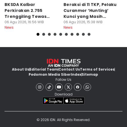
BKSDA Kalbar
Beraksi di 11 TKP, Pelaku
55
Perkirakan 2.755
Curanmor ‘Hunting’
da
Trenggiling Tewas
Kunci yang Masih
R
untuk Dapat 551 Kg Sisik
06 Agu 2026, 16:56 WIB
Menempel
06 Agu 2026, 15:38 WIB
06
News
News
Ne
About Us
Editorial Team
Contact Us
Terms of Services
Pedoman Media Siber
Index
Sitemap
Follow Us
Download
© 2026 IDN. All Rights Reserved.