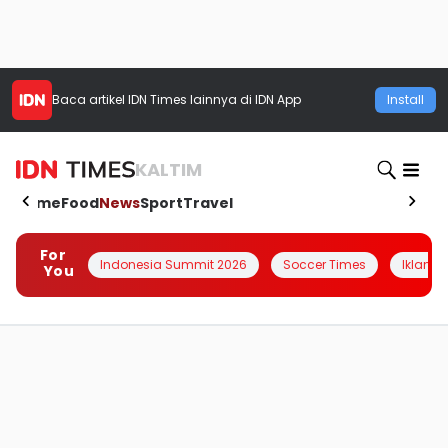
Baca artikel
IDN Times
lainnya di IDN App
Install
KALTIM
Home
Food
News
Sport
Travel
For
Indonesia Summit 2026
Soccer Times
Iklanin 
You