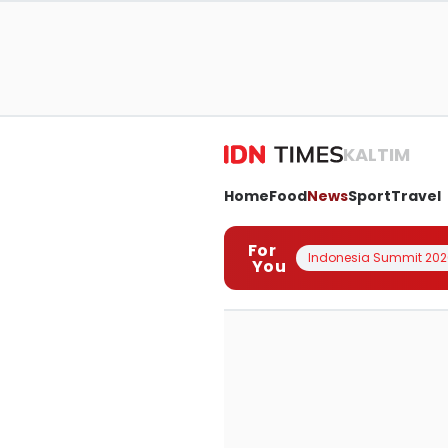
KALTIM
Home
Food
News
Sport
Travel
For
Indonesia Summit 202
You