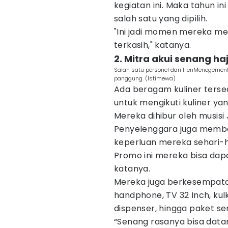
kegiatan ini. Maka tahun ini
salah satu yang dipilih.
"Ini jadi momen mereka m
terkasih," katanya.
2. Mitra akui senang ha
Salah satu personel dari HenMenegement
panggung. (Istimewa)
Ada beragam kuliner tersed
untuk mengikuti kuliner ya
Mereka dihibur oleh musi
Penyelenggara juga membe
keperluan mereka sehari-ha
Promo ini mereka bisa dap
katanya.
Mereka juga berkesempata
handphone, TV 32 Inch, kulk
dispenser, hingga paket s
“Senang rasanya bisa data