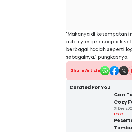
"Makanya di kesempatan ini
mitra yang mencapai leve
berbagai hadiah seperti log
sebagainya," pungkasnya.
Share Article
Curated For You
Cari T
Cozy F
31 Des 202
Food
Pesert
Tembus