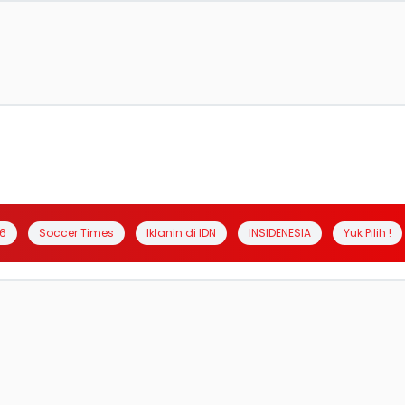
6
Soccer Times
Iklanin di IDN
INSIDENESIA
Yuk Pilih !