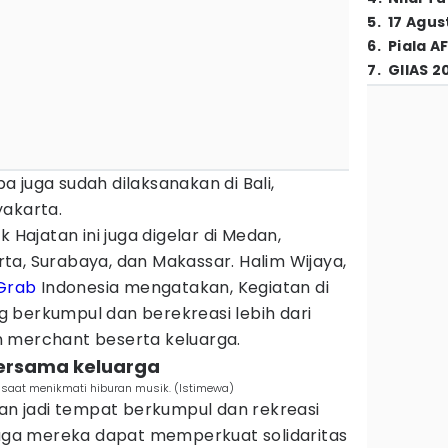
5
.
17 Agus
6
.
Piala A
7
.
GIIAS 2
 juga sudah dilaksanakan di Bali,
yakarta.
k Hajatan ini juga digelar di Medan,
ta, Surabaya, dan Makassar. Halim Wijaya,
Grab
Indonesia mengatakan, Kegiatan di
ang berkumpul dan berekreasi lebih dari
 merchant beserta keluarga.
 bersama keluarga
saat menikmati hiburan musik. (Istimewa)
ran jadi tempat berkumpul dan rekreasi
 juga mereka dapat memperkuat solidaritas