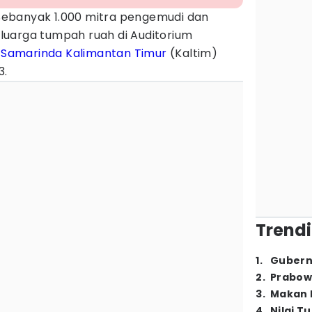
Sebanyak 1.000 mitra pengemudi dan
luarga tumpah ruah di Auditorium
5
Samarinda
Kalimantan Timur
(Kaltim)
3.
Trendi
1
.
Gubern
2
.
Prabow
3
.
Makan B
4
.
Nilai T