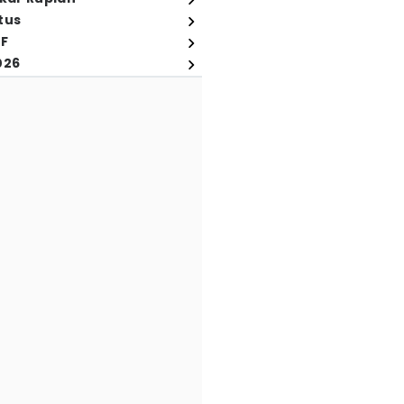
tus
FF
026