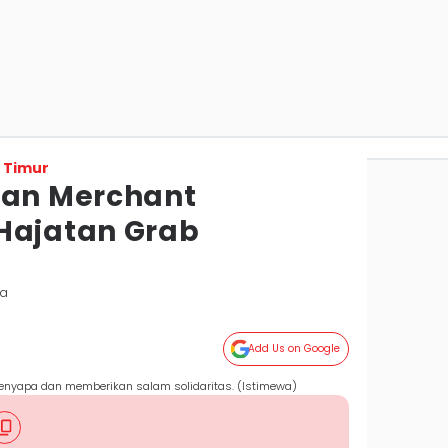
 Timur
dan Merchant
Hajatan Grab
da
Add Us on Google
enyapa dan memberikan salam solidaritas. (Istimewa)