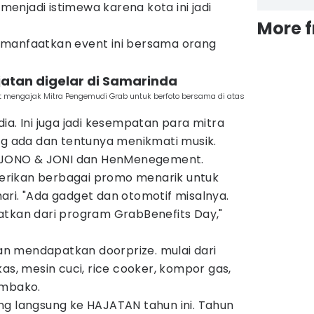
 menjadi istimewa karena kota ini jadi
More 
emanfaatkan event ini bersama orang
jatan digelar di Samarinda
 mengajak Mitra Pengemudi Grab untuk berfoto bersama di atas
ia. Ini juga jadi kesempatan para mitra
ng ada dan tentunya menikmati musik.
si JONO & JONI dan HenMenegement.
rikan berbagai promo menarik untuk
ri. "Ada gadget dan otomotif misalnya.
atkan dari program GrabBenefits Day,"
n mendapatkan doorprize. mulai dari
as, mesin cuci, rice cooker, kompor gas,
embako.
ng langsung ke HAJATAN tahun ini. Tahun