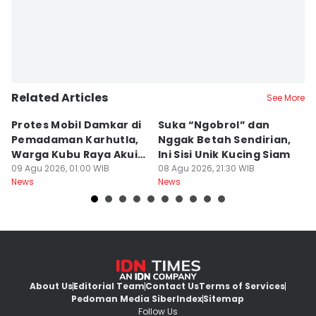
Related Articles
See More
Protes Mobil Damkar di
Suka “Ngobrol” dan
G
Pemadaman Karhutla,
Nggak Betah Sendirian,
Ke
Warga Kubu Raya Akui
Ini Sisi Unik Kucing Siam
K
Khilaf
09 Agu 2026, 01:00 WIB
08 Agu 2026, 21:30 WIB
08
News
News
Ne
About Us
Editorial Team
Contact Us
Terms of Services
Pedoman Media Siber
Index
Sitemap
Follow Us