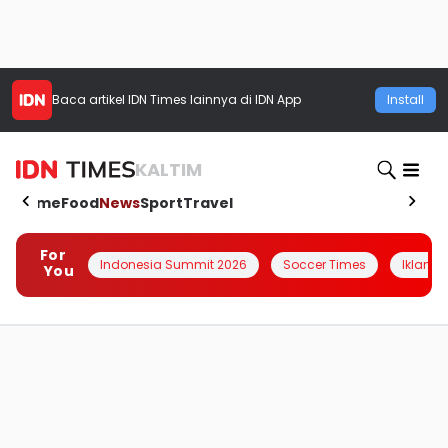
Baca artikel
IDN Times
lainnya di IDN App
Install
KALTIM
Home
Food
News
Sport
Travel
For
Indonesia Summit 2026
Soccer Times
Iklanin 
You