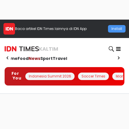
Baca artikel
IDN Times
lainnya di IDN App
Install
KALTIM
Home
Food
News
Sport
Travel
For
Indonesia Summit 2026
Soccer Times
Iklanin 
You