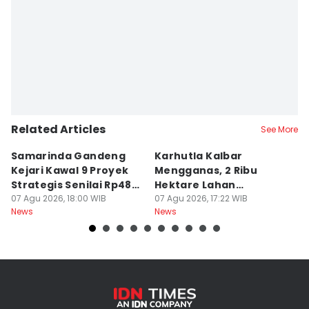
Related Articles
See More
Samarinda Gandeng
Karhutla Kalbar
P
Kejari Kawal 9 Proyek
Mengganas, 2 Ribu
D
Strategis Senilai Rp48
Hektare Lahan
P
Miliar
07 Agu 2026, 18:00 WIB
Terbakar saat Kemarau
07 Agu 2026, 17:22 WIB
P
07
News
News
Ne