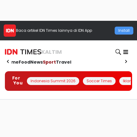
Baca artikel
IDN Times
lainnya di IDN App
Install
KALTIM
Home
Food
News
Sport
Travel
For
Indonesia Summit 2026
Soccer Times
Iklanin 
You