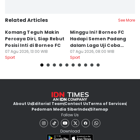
Related Articles
See More
Komang Teguh Makin
Minggu Ini! Borneo FC
D
Percaya Diri, Siap Rebut
Hadapi Semen Padang
S
Posisi Inti di Borneo FC
dalam Laga Uji Coba
N
07 Agu 2026, 13:00 WIB
Perdana
07 Agu 2026, 08:00 WIB
B
07
Sport
Sport
Sp
About Us
Editorial Team
Contact Us
Terms of Services
Pedoman Media Siber
Index
Sitemap
Follow Us
Download