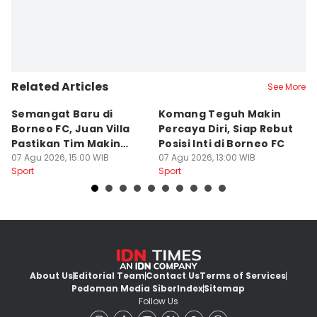
Related Articles
See More
Semangat Baru di
Komang Teguh Makin
M
Borneo FC, Juan Villa
Percaya Diri, Siap Rebut
H
Pastikan Tim Makin
Posisi Inti di Borneo FC
d
Kompak
07 Agu 2026, 15:00 WIB
07 Agu 2026, 13:00 WIB
P
07
Sport
Sport
Sp
About Us
Editorial Team
Contact Us
Terms of Services
Pedoman Media Siber
Index
Sitemap
Follow Us