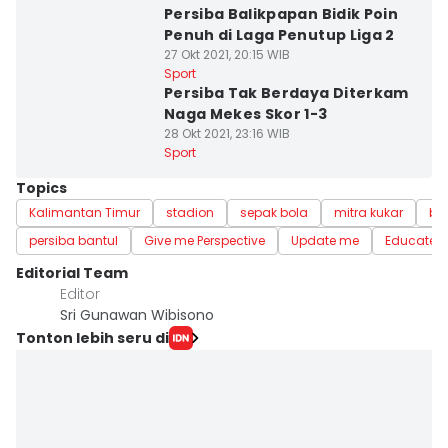
Persiba Balikpapan Bidik Poin
Penuh di Laga Penutup Liga 2
27 Okt 2021, 20:15 WIB
Sport
Persiba Tak Berdaya Diterkam
Naga Mekes Skor 1-3
28 Okt 2021, 23:16 WIB
Sport
Topics
Kalimantan Timur
stadion
sepak bola
mitra kukar
ba
persiba bantul
Give me Perspective
Update me
Educate 
Editorial Team
Editor
Sri Gunawan Wibisono
Tonton lebih seru di