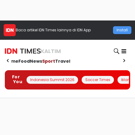
Baca artikel
IDN Times
lainnya di IDN App
Install
KALTIM
Home
Food
News
Sport
Travel
For
Indonesia Summit 2026
Soccer Times
Iklanin 
You