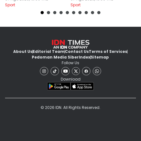
Sport
Sport
Sp
About Us
Editorial Team
Contact Us
Terms of Services
Pedoman Media Siber
Index
Sitemap
Follow Us
Download
© 2026 IDN. All Rights Reserved.