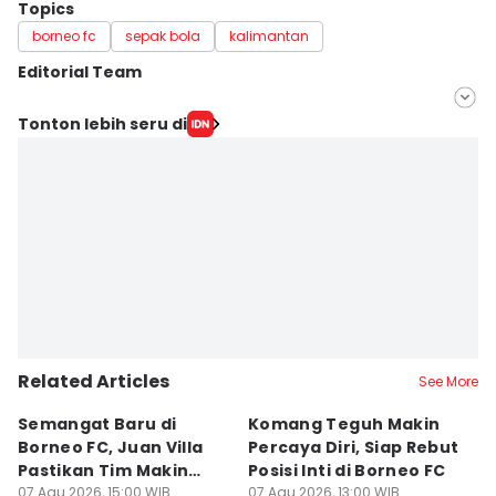
Topics
borneo fc
sepak bola
kalimantan
Editorial Team
Editor
Tonton lebih seru di
Linggauni -
Editor
Erik Alfian
Related Articles
See More
Semangat Baru di
Komang Teguh Makin
M
Borneo FC, Juan Villa
Percaya Diri, Siap Rebut
H
Pastikan Tim Makin
Posisi Inti di Borneo FC
d
Kompak
07 Agu 2026, 15:00 WIB
07 Agu 2026, 13:00 WIB
P
07