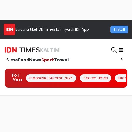
Baca artikel
IDN Times
lainnya di IDN App
Install
KALTIM
Home
Food
News
Sport
Travel
For
Indonesia Summit 2026
Soccer Times
Iklanin 
You