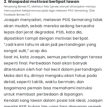
2. Waspadai motivasi berlipat lawan
Penyerang Borneo FC, Matheus Pato (jersey oranye) diharapkan mampu
menunjukkan ketajamannya pada laga melawan PSIS Semarang. (Dok.
Facebook Borneo FC)
Joaquin menyadari, melawan PSIS Semarang tidak
akan mudah, sebab mereka sedang berusaha
lepas dari jerat degradasi. PSIS, kata dia,
dipastikan tampil dengan motivasi berlipat.
“Jadi kami tahu ini akan jadi pertandingan yang
sangat sulit,” ucap dia.
Saat ini, kata Joaquin, semua pertandingan terasa
seperti final. Perbedaan hasil akan banyak
ditentukan oleh hal-hal kecil dalam pertandingan.
Maka dari itu, dirinya mengaku akan fokus pada
detail, seperti taktik, waktu bermain, dan
bagaimana pemain bisa memahami instruksi
untuk membuat perbedaan di lapangan.
Kendati sang lawan dalam posisi tak ideal, Joaquin
menilai PSIS bukan tim yang bisa dianggap remeh.