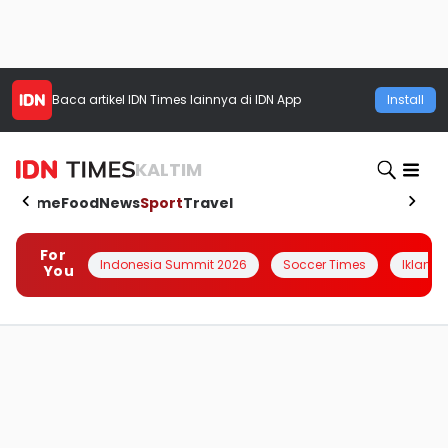
Baca artikel
IDN Times
lainnya di IDN App
Install
KALTIM
Home
Food
News
Sport
Travel
For
Indonesia Summit 2026
Soccer Times
Iklanin 
You