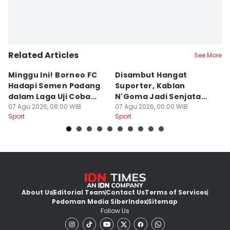
Related Articles
See More
Minggu Ini! Borneo FC
Disambut Hangat
Tr
Hadapi Semen Padang
Suporter, Kablan
B
dalam Laga Uji Coba
N'Goma Jadi Senjata
G
Perdana
07 Agu 2026, 08:00 WIB
Baru Borneo FC
07 Agu 2026, 00:00 WIB
Y
06
Sport
Sport
Sp
About Us
Editorial Team
Contact Us
Terms of Services
Pedoman Media Siber
Index
Sitemap
Follow Us