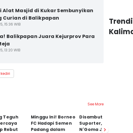
i Alat Masjid di Kukar Sembunyikan
 Curian di Balikpapan
Trendi
5, 15:36 WIB
Kalim
! Balikpapan Juara Kejurprov Para
Meja
5, 13:20 WIB
 kediri
See More
g Teguh
Minggu Ini! Borneo
Disambut Hangat
Tr
Percaya
FC Hadapi Semen
Suporter, Kablan
B
iap Rebut
Padang dalam
N'Goma Jadi
G