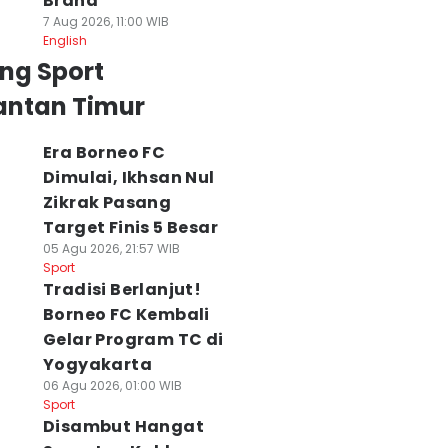
Brand
7 Aug 2026, 11:00 WIB
English
ng Sport
antan Timur
Era Borneo FC
Dimulai, Ikhsan Nul
Zikrak Pasang
Target Finis 5 Besar
05 Agu 2026, 21:57 WIB
Sport
Tradisi Berlanjut!
Borneo FC Kembali
Gelar Program TC di
Yogyakarta
06 Agu 2026, 01:00 WIB
adisi Berlanjut!
Era Borneo FC
Drag Bike Dhira
Sport
orneo FC Kembali
Dimulai, Ikhsan Nul
Brata Cup 2026,
Disambut Hangat
elar Program TC
Zikrak Pasang
Mampu Tekan