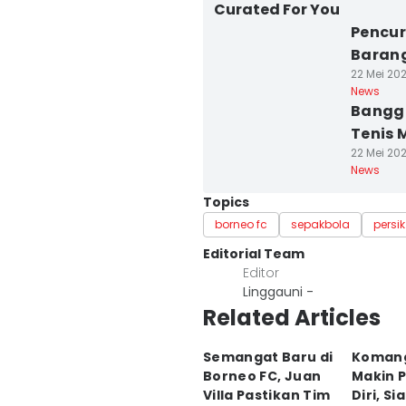
Curated For You
Pencur
Barang
22 Mei 202
News
Bangga
Tenis 
22 Mei 202
News
Topics
borneo fc
sepakbola
persik
Editorial Team
Editor
Linggauni -
Related Articles
Semangat Baru di
Koman
Borneo FC, Juan
Makin 
Villa Pastikan Tim
Diri, S