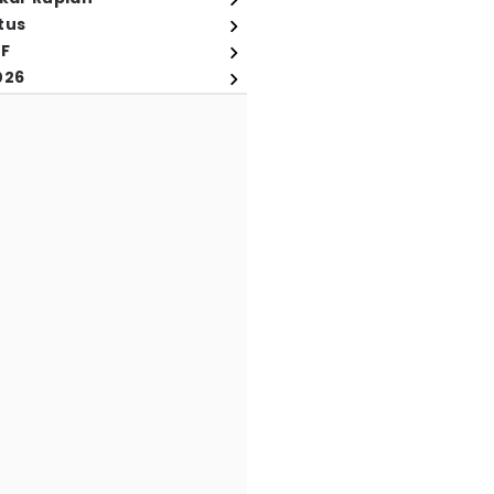
tus
FF
026