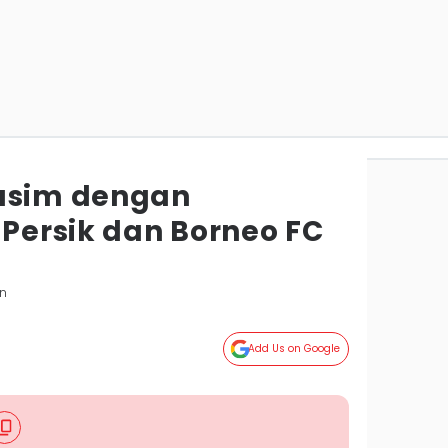
Musim dengan
ersik dan Borneo FC
an
Add Us on Google