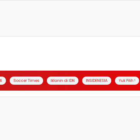
6
Soccer Times
Iklanin di IDN
INSIDENESIA
Yuk Pilih !