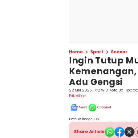
Home
Sport
Soccer
Ingin Tutup 
Kemenangan, P
Adu Gengsi
22 Mei 2025, 17:12 WIB
Kota Balikpap
Erik Alfian
News
Channel
Default Image IDN
Share Article