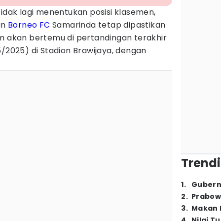
tidak lagi menentukan posisi klasemen,
an
Borneo FC
Samarinda tetap dipastikan
im akan bertemu di pertandingan terakhir
5/2025) di Stadion Brawijaya, dengan
Trendi
1
.
Gubern
2
.
Prabow
3
.
Makan B
4
.
Nilai T