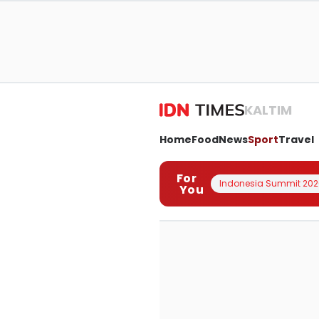
KALTIM
Home
Food
News
Sport
Travel
For
Indonesia Summit 202
You