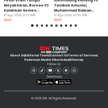
Pesut Etam Tampil
Isenmulang Kalteng FC
E
Meyakinkan, Borneo FC
Tambah Amunisi,
F
Kalahkan Semen
Muhammad Ridwan
A
Padang 2-1
10 Agu 2026, 10:01 WIB
Langsung Merapat
10 Agu 2026, 03:00 WIB
J
10
Sport
Sport
Sp
About Us
Editorial Team
Contact Us
Terms of Services
Pedoman Media Siber
Index
Sitemap
Follow Us
Download
© 2026 IDN. All Rights Reserved.