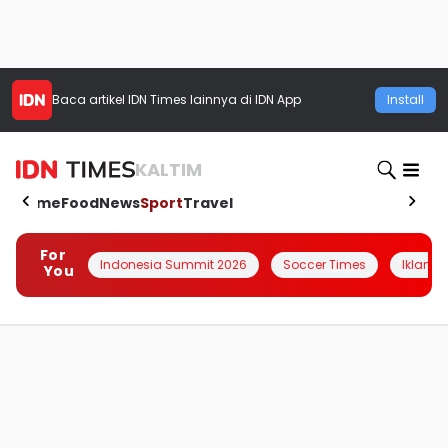
Baca artikel
IDN Times
lainnya di IDN App
Install
KALTIM
Home
Food
News
Sport
Travel
For
Indonesia Summit 2026
Soccer Times
Iklanin 
You