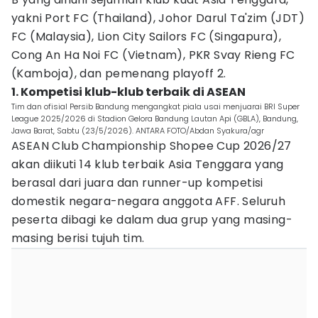
yakni Port FC (Thailand), Johor Darul Ta'zim (JDT)
FC (Malaysia), Lion City Sailors FC (Singapura),
Cong An Ha Noi FC (Vietnam), PKR Svay Rieng FC
(Kamboja), dan pemenang playoff 2.
1. Kompetisi klub-klub terbaik di ASEAN
Tim dan ofisial Persib Bandung mengangkat piala usai menjuarai BRI Super
League 2025/2026 di Stadion Gelora Bandung Lautan Api (GBLA), Bandung,
Jawa Barat, Sabtu (23/5/2026). ANTARA FOTO/Abdan Syakura/agr
ASEAN Club Championship Shopee Cup 2026/27
akan diikuti 14 klub terbaik Asia Tenggara yang
berasal dari juara dan runner-up kompetisi
domestik negara-negara anggota AFF. Seluruh
peserta dibagi ke dalam dua grup yang masing-
masing berisi tujuh tim.