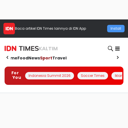
Baca artikel
IDN Times
lainnya di IDN App
Install
KALTIM
Home
Food
News
Sport
Travel
For
Indonesia Summit 2026
Soccer Times
Iklanin 
You