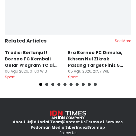
Related Articles
See More
Tradisi Berlanjut!
Era Borneo FC Dimulai,
D
Borneo FC Kembali
Ikhsan Nul Zikrak
C
Gelar Program TC di
Pasang Target Finis 5
Ba
Yogyakarta
06 Agu 2026, 01:00 WIB
Besar
05 Agu 2026, 21:57 WIB
S
28
Sport
Sport
Sp
About Us
Editorial Team
Contact Us
Terms of Services
Pedoman Media Siber
Index
Sitemap
Follow Us