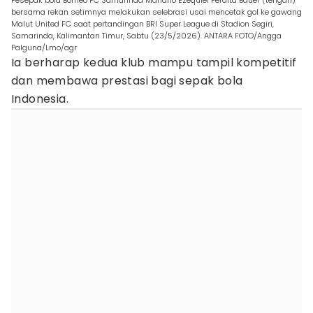
Pesepak bola Borneo FC Samarinda Mariano Ezequiel Peralta Bauer (tengah)
bersama rekan setimnya melakukan selebrasi usai mencetak gol ke gawang
Malut United FC saat pertandingan BRI Super League di Stadion Segiri,
Samarinda, Kalimantan Timur, Sabtu (23/5/2026). ANTARA FOTO/Angga
Palguna/Lmo/agr
Ia berharap kedua klub mampu tampil kompetitif
dan membawa prestasi bagi sepak bola
Indonesia.