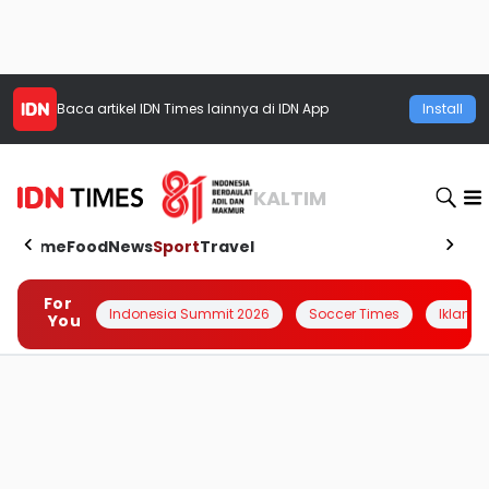
Baca artikel
IDN Times
lainnya di IDN App
Install
KALTIM
Home
Food
News
Sport
Travel
For
Indonesia Summit 2026
Soccer Times
Iklanin 
You