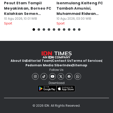
Pesut Etam Tampil
Isenmulang Kalteng FC
E
Meyakinkan, Borneo FC
Tambah Amunisi,
F
Kalahkan Semen
Muhammad Ridwan
A
Padang 2-1
10 Agu 2026, 10:01 WIB
Langsung Merapat
10 Agu 2026, 03:00 WIB
J
10
Sport
Sport
Sp
About Us
Editorial Team
Contact Us
Terms of Services
Pedoman Media Siber
Index
Sitemap
Follow Us
Download
© 2026 IDN. All Rights Reserved.