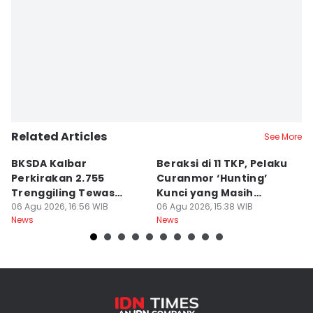
Related Articles
See More
BKSDA Kalbar
Beraksi di 11 TKP, Pelaku
55
Perkirakan 2.755
Curanmor ‘Hunting’
da
Trenggiling Tewas
Kunci yang Masih
R
untuk Dapat 551 Kg Sisik
06 Agu 2026, 16:56 WIB
Menempel
06 Agu 2026, 15:38 WIB
06
News
News
Ne