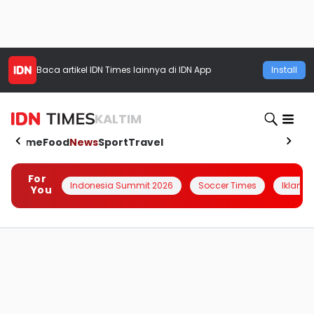
Baca artikel
IDN Times
lainnya di IDN App
Install
KALTIM
Home
Food
News
Sport
Travel
For
Indonesia Summit 2026
Soccer Times
Iklanin 
You