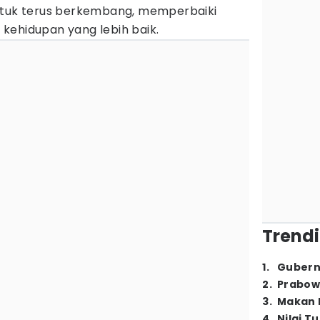
ntuk terus berkembang, memperbaiki
kehidupan yang lebih baik.
Trendi
1
.
Gubern
2
.
Prabow
3
.
Makan B
4
.
Nilai T