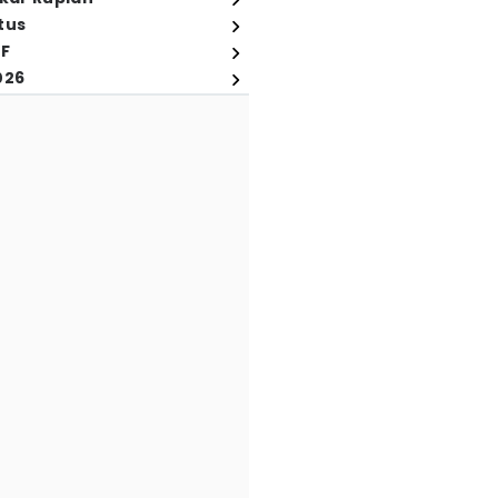
tus
FF
026