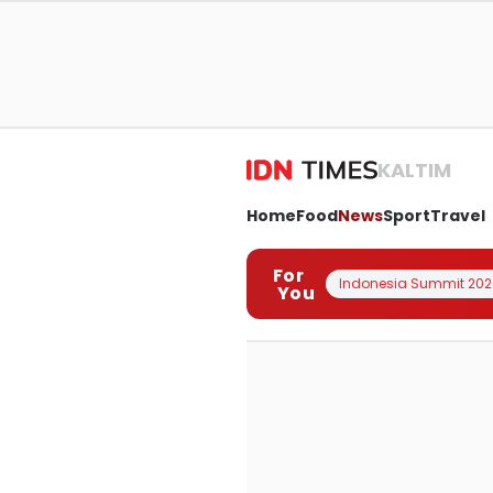
KALTIM
Home
Food
News
Sport
Travel
For
Indonesia Summit 202
You