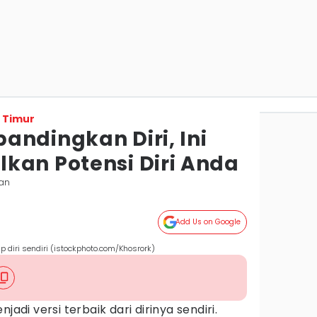
 Timur
andingkan Diri, Ini
kan Potensi Diri Anda
pan
Add Us on Google
 diri sendiri (istockphoto.com/Khosrork)
jadi versi terbaik dari dirinya sendiri.