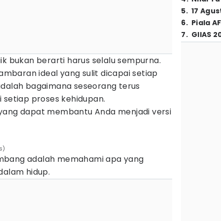
5
.
17 Agus
6
.
Piala A
7
.
GIIAS 2
ik bukan berarti harus selalu sempurna.
baran ideal yang sulit dicapai setiap
adalah bagaimana seseorang terus
 setiap proses kehidupan.
 yang dapat membantu Anda menjadi versi
s)
embang adalah memahami apa yang
dalam hidup.