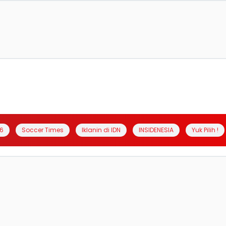
6
Soccer Times
Iklanin di IDN
INSIDENESIA
Yuk Pilih !