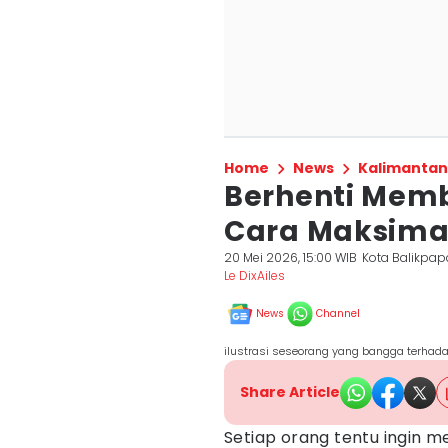
Home
News
Kalimantan
Berhenti Memb
Cara Maksimal
20 Mei 2026, 15:00 WIB
Kota Balikpa
Le DixAiles
News
Channel
ilustrasi seseorang yang bangga terhadap
Share Article
Setiap orang tentu ingin men