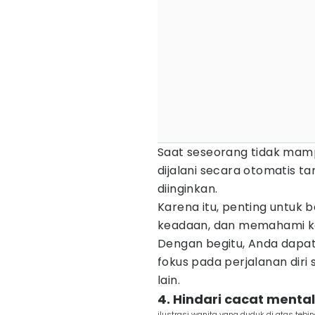
Saat seseorang tidak mamp
dijalani secara otomatis
diinginkan.
Karena itu, penting untuk b
keadaan, dan memahami key
Dengan begitu, Anda dapat
fokus pada perjalanan diri 
lain.
4. Hindari cacat menta
ilustrasi wanita yang duduk di atas teb