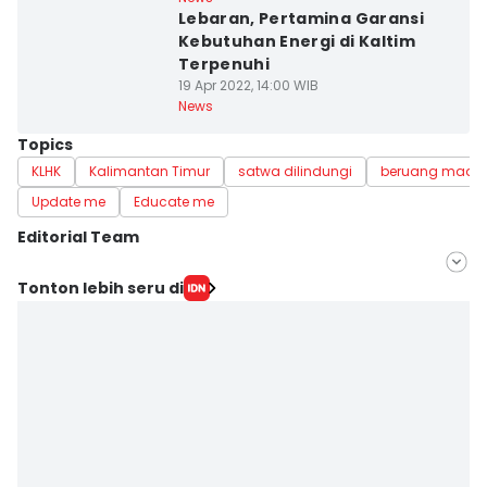
Lebaran, Pertamina Garansi
Kebutuhan Energi di Kaltim
Terpenuhi
19 Apr 2022, 14:00 WIB
News
Topics
KLHK
Kalimantan Timur
satwa dilindungi
beruang madu 
Update me
Educate me
Editorial Team
Editor
Tonton lebih seru di
Riani Rahayu
Editor
Sri Gunawan Wibisono