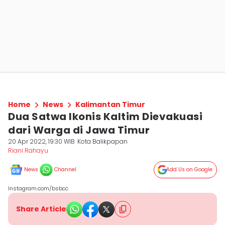
Home
News
Kalimantan Timur
Dua Satwa Ikonis Kaltim Dievakuasi
dari Warga di Jawa Timur
20 Apr 2022, 19:30 WIB
Kota Balikpapan
Riani Rahayu
News
Channel
Add Us on Google
Instagram.com/bsbcc
Share Article