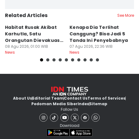
Related Articles
See More
Habitat Rusak Akibat
Kenapa Dia Terlihat
S
Karhutla, Satu
Canggung? Bisa Jadi 5
K
Orangutan Dievakuasi
Tanda Ini Penyebabnya
St
di Ketapang
08 Agu 2026, 01:00 WIB
07 Agu 2026, 22:36 WIB
Mi
07
News
News
Ne
About Us
Editorial Team
Contact Us
Terms of Services
Pedoman Media Siber
Index
Sitemap
Follow Us
Download