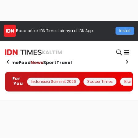
Baca artikel
IDN Times
lainnya di IDN App
Install
KALTIM
Home
Food
News
Sport
Travel
For
Indonesia Summit 2026
Soccer Times
Iklanin 
You