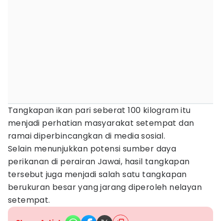
Tangkapan ikan pari seberat 100 kilogram itu
menjadi perhatian masyarakat setempat dan
ramai diperbincangkan di media sosial.
Selain menunjukkan potensi sumber daya
perikanan di perairan Jawai, hasil tangkapan
tersebut juga menjadi salah satu tangkapan
berukuran besar yang jarang diperoleh nelayan
setempat.