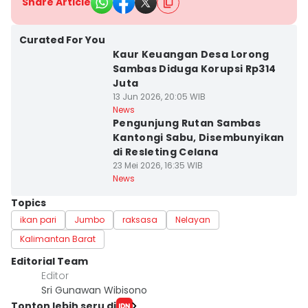
Share Article
Curated For You
Kaur Keuangan Desa Lorong
Sambas Diduga Korupsi Rp314
Juta
13 Jun 2026, 20:05 WIB
News
Pengunjung Rutan Sambas
Kantongi Sabu, Disembunyikan
di Resleting Celana
23 Mei 2026, 16:35 WIB
News
Topics
ikan pari
Jumbo
raksasa
Nelayan
Kalimantan Barat
Editorial Team
Editor
Sri Gunawan Wibisono
Tonton lebih seru di