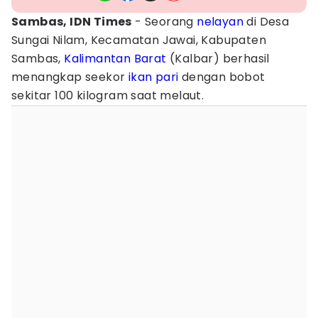
Sambas, IDN Times
- Seorang
nelayan
di Desa
Sungai Nilam, Kecamatan Jawai, Kabupaten
Sambas,
Kalimantan Barat
(Kalbar) berhasil
menangkap seekor
ikan pari
dengan bobot
sekitar 100 kilogram saat melaut.