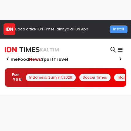
Baca artikel
IDN Times
lainnya di IDN App
Install
KALTIM
Home
Food
News
Sport
Travel
For
Indonesia Summit 2026
Soccer Times
Iklanin 
You