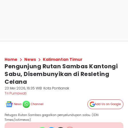
Home
News
Kalimantan Timur
Pengunjung Rutan Sambas Kantongi
Sabu, Disembunyikan di Resleting
Celana
23 Mei 2026, 16:35 WIB
Kota Pontianak
Tri Purnawati
News
Channel
Add Us on Google
Petugas Rutan Sambas gagalkan penyelundupan sabu. (IDN
Times/istimewa).