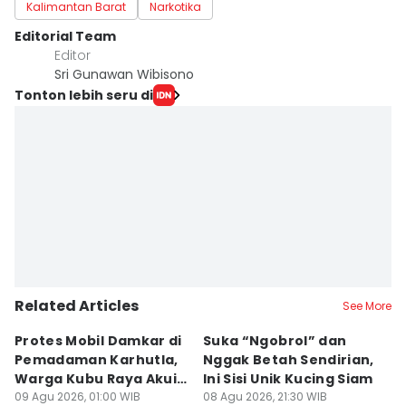
Kalimantan Barat
Narkotika
Editorial Team
Editor
Sri Gunawan Wibisono
Tonton lebih seru di
Related Articles
See More
Protes Mobil Damkar di
Suka “Ngobrol” dan
G
Pemadaman Karhutla,
Nggak Betah Sendirian,
Ke
Warga Kubu Raya Akui
Ini Sisi Unik Kucing Siam
K
Khilaf
09 Agu 2026, 01:00 WIB
08 Agu 2026, 21:30 WIB
08