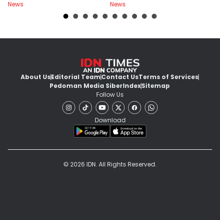
News
News
Ne
About Us
Editorial Team
Contact Us
Terms of Services
Pedoman Media Siber
Index
Sitemap
Follow Us
Download
© 2026 IDN. All Rights Reserved.