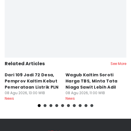
Related Articles
See More
Dari 109 Jadi 72 Desa,
Wagub Kaltim Soroti
K
Pemprov Kaltim Kebut
Harga TBS, Minta Tata
D
Pemerataan Listrik PLN
Niaga Sawit Lebih Adil
B
08 Agu 2026, 13:00 WIB
08 Agu 2026, 11:00 WIB
08
News
News
Ne