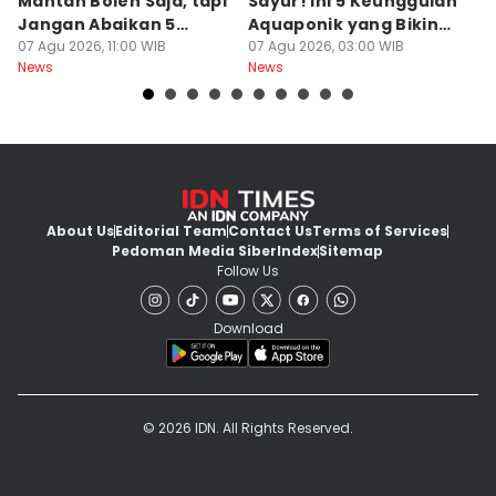
Mantan Boleh Saja, tapi
Sayur! Ini 5 Keunggulan
P
Jangan Abaikan 5
Aquaponik yang Bikin
T
Aturan Ini
07 Agu 2026, 11:00 WIB
Takjub
07 Agu 2026, 03:00 WIB
un
06
News
News
Ne
About Us
Editorial Team
Contact Us
Terms of Services
Pedoman Media Siber
Index
Sitemap
Follow Us
Download
© 2026 IDN. All Rights Reserved.