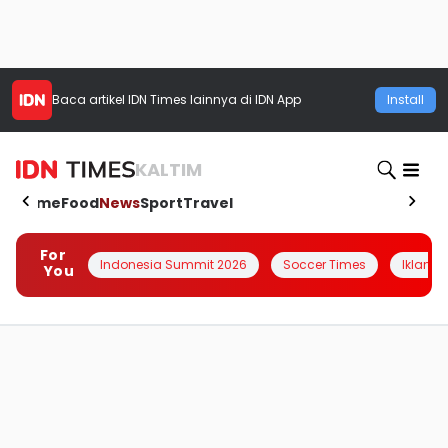
Baca artikel
IDN Times
lainnya di IDN App
Install
KALTIM
Home
Food
News
Sport
Travel
For
Indonesia Summit 2026
Soccer Times
Iklanin 
You