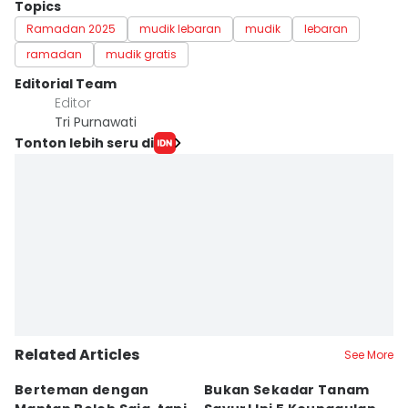
Topics
Ramadan 2025
mudik lebaran
mudik
lebaran
ramadan
mudik gratis
Editorial Team
Editor
Tri Purnawati
Tonton lebih seru di
Related Articles
See More
Berteman dengan
Bukan Sekadar Tanam
B