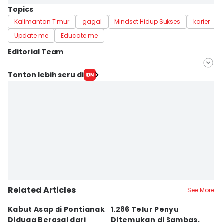
Topics
Kalimantan Timur
gagal
Mindset Hidup Sukses
karier
Update me
Educate me
Editorial Team
Editor
Tonton lebih seru di
Linggauni -
Editor
Sri Gunawan Wibisono
Related Articles
See More
Kabut Asap di Pontianak
1.286 Telur Penyu
P
Diduga Berasal dari
Ditemukan di Sambas,
P