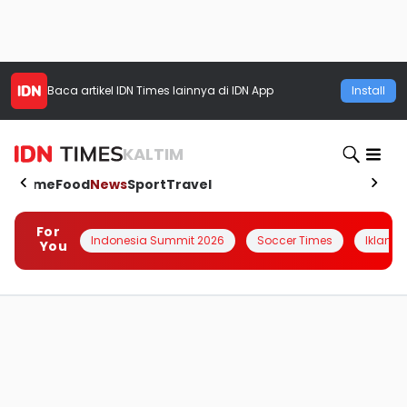
Baca artikel
IDN Times
lainnya di IDN App
Install
KALTIM
Home
Food
News
Sport
Travel
For
Indonesia Summit 2026
Soccer Times
Iklanin 
You