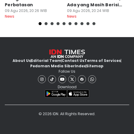
Perbatasan
Ada yang Masih Berisi
W
09 Agu 2026, 20:26 WIB
Embrio
09 Agu 2026, 20:24 WIB
Kh
09
News
News
Ne
About Us
Editorial Team
Contact Us
Terms of Services
Pedoman Media Siber
Index
Sitemap
Follow Us
Download
© 2026 IDN. All Rights Reserved.