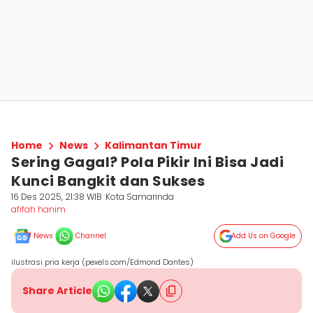
Home
News
Kalimantan Timur
Sering Gagal? Pola Pikir Ini Bisa Jadi
Kunci Bangkit dan Sukses
16 Des 2025, 21:38 WIB
Kota Samarinda
afifah hanim
News
Channel
Add Us on Google
ilustrasi pria kerja (pexels.com/Edmond Dantes)
Share Article