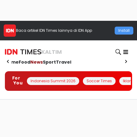
Baca artikel
IDN Times
lainnya di IDN App
Install
KALTIM
Home
Food
News
Sport
Travel
For
Indonesia Summit 2026
Soccer Times
Iklanin 
You