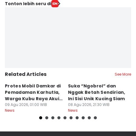
Tonton lebih seru di
Related Articles
See More
Protes Mobil Damkar di
Suka “Ngobrol” dan
G
Pemadaman Karhutla,
Nggak Betah Sendirian,
Ke
Warga Kubu Raya Akui
Ini Sisi Unik Kucing Siam
K
Khilaf
09 Agu 2026, 01:00 WIB
08 Agu 2026, 21:30 WIB
08
News
News
Ne