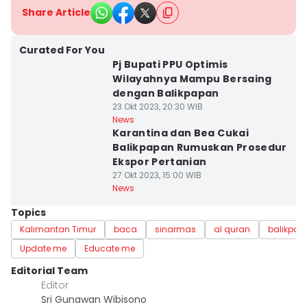
Share Article
Curated For You
Pj Bupati PPU Optimis
Wilayahnya Mampu Bersaing
dengan Balikpapan
23 Okt 2023, 20:30 WIB
News
Karantina dan Bea Cukai
Balikpapan Rumuskan Prosedur
Ekspor Pertanian
27 Okt 2023, 15:00 WIB
News
Topics
Kalimantan Timur
baca
sinarmas
al quran
balikpap
Update me
Educate me
Editorial Team
Editor
Sri Gunawan Wibisono