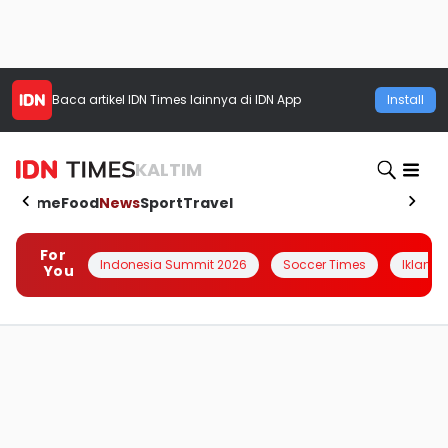
Baca artikel
IDN Times
lainnya di IDN App
Install
KALTIM
Home
Food
News
Sport
Travel
For
Indonesia Summit 2026
Soccer Times
Iklanin 
You