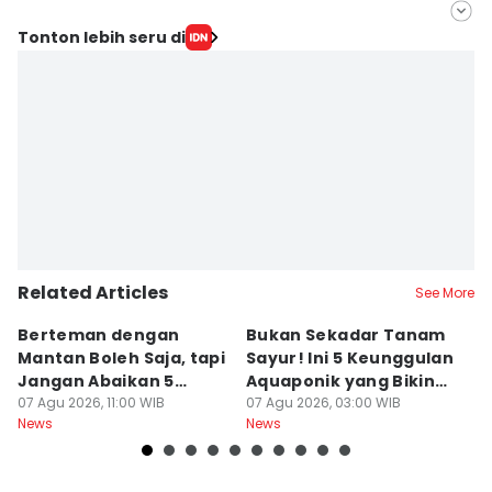
Editor
Tonton lebih seru di
Linggauni -
Editor
Sri Gunawan Wibisono
Related Articles
See More
Berteman dengan
Bukan Sekadar Tanam
B
Mantan Boleh Saja, tapi
Sayur! Ini 5 Keunggulan
P
Jangan Abaikan 5
Aquaponik yang Bikin
T
Aturan Ini
07 Agu 2026, 11:00 WIB
Takjub
07 Agu 2026, 03:00 WIB
un
06
News
News
Ne