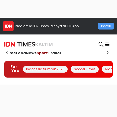
Baca artikel
IDN Times
lainnya di IDN App
Install
KALTIM
Home
Food
News
Sport
Travel
For
Indonesia Summit 2026
Soccer Times
Iklanin 
You