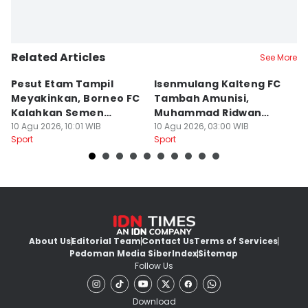
Related Articles
See More
Pesut Etam Tampil
Isenmulang Kalteng FC
E
Meyakinkan, Borneo FC
Tambah Amunisi,
F
Kalahkan Semen
Muhammad Ridwan
A
Padang 2-1
10 Agu 2026, 10:01 WIB
Langsung Merapat
10 Agu 2026, 03:00 WIB
J
10
Sport
Sport
Sp
About Us
Editorial Team
Contact Us
Terms of Services
Pedoman Media Siber
Index
Sitemap
Follow Us
Download