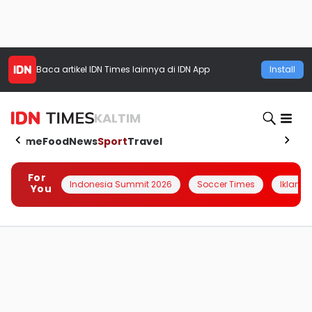
Baca artikel
IDN Times
lainnya di IDN App
Install
KALTIM
Home
Food
News
Sport
Travel
For
Indonesia Summit 2026
Soccer Times
Iklanin 
You