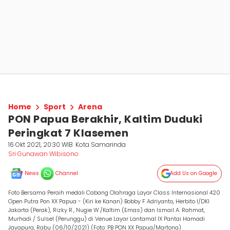
Home
Sport
Arena
PON Papua Berakhir, Kaltim Duduki
Peringkat 7 Klasemen
16 Okt 2021, 20:30 WIB
Kota Samarinda
Sri Gunawan Wibisono
News
Channel
Add Us on Google
Foto Bersama Peraih medali Cabang Olahraga Layar Class Internasional 420
Open Putra Pon XX Papua - (Kiri ke Kanan) Bobby F Adriyanto, Herbito I/DKI
Jakarta (Perak), Rizky R., Nugie W./Kaltim (Emas) dan Ismail A. Rahmat,
Murhadi / Sulsel (Perunggu) di Venue Layar Lantamal IX Pantai Hamadi
Jayapura, Rabu (06/10/2021) (Foto: PB PON XX Papua/Martona)