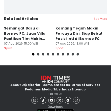
Related Articles
See More
Semangat Baru di
Komang Teguh Makin
M
Borneo FC, Juan Villa
Percaya Diri, Siap Rebut
H
Pastikan Tim Makin
Posisi Inti di Borneo FC
d
Kompak
07 Agu 2026, 15:00 WIB
07 Agu 2026, 13:00 WIB
P
07
Sport
Sport
Sp
About Us
Editorial Team
Contact Us
Terms of Services
Pedoman Media Siber
Index
Sitemap
Follow Us
Download