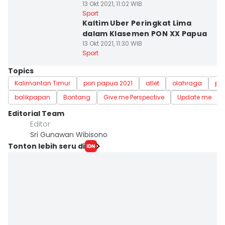
13 Okt 2021, 11:02 WIB
Sport
Kaltim Uber Peringkat Lima
dalam Klasemen PON XX Papua
13 Okt 2021, 11:30 WIB
Sport
Topics
Kalimantan Timur
pon papua 2021
atlet
olahraga
per
balikpapan
Bontang
Give me Perspective
Update me
Editorial Team
Editor
Sri Gunawan Wibisono
Tonton lebih seru di