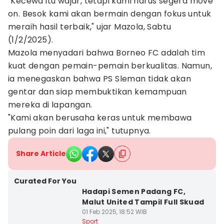
"Kecewa itu wajar, tetapi kami harus segera move
on. Besok kami akan bermain dengan fokus untuk
meraih hasil terbaik," ujar Mazola, Sabtu
(1/2/2025).
Mazola menyadari bahwa Borneo FC adalah tim
kuat dengan pemain-pemain berkualitas. Namun,
ia menegaskan bahwa PS Sleman tidak akan
gentar dan siap membuktikan kemampuan
mereka di lapangan.
"Kami akan berusaha keras untuk membawa
pulang poin dari laga ini," tutupnya.
Share Article
Curated For You
Hadapi Semen Padang FC,
Malut United Tampil Full Skuad
01 Feb 2025, 18:52 WIB
Sport