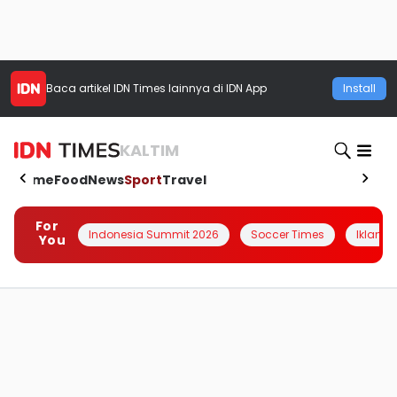
Baca artikel
IDN Times
lainnya di IDN App
Install
KALTIM
Home
Food
News
Sport
Travel
For
Indonesia Summit 2026
Soccer Times
Iklanin 
You