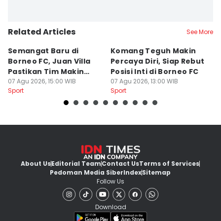
Related Articles
See More
Semangat Baru di
Komang Teguh Makin
M
Borneo FC, Juan Villa
Percaya Diri, Siap Rebut
H
Pastikan Tim Makin
Posisi Inti di Borneo FC
d
Kompak
07 Agu 2026, 15:00 WIB
07 Agu 2026, 13:00 WIB
P
07
Sport
Sport
Sp
About Us
Editorial Team
Contact Us
Terms of Services
Pedoman Media Siber
Index
Sitemap
Follow Us
Download