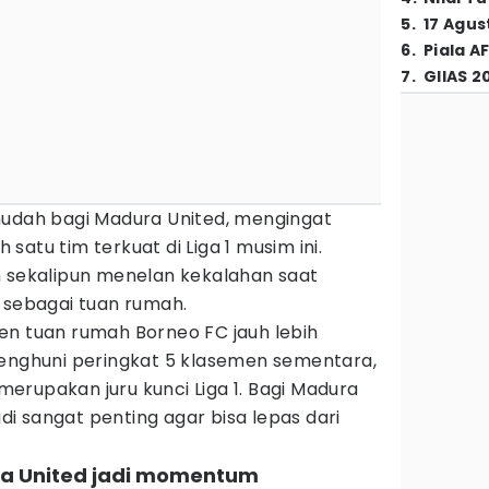
5
.
17 Agus
6
.
Piala A
7
.
GIIAS 2
mudah bagi Madura United, mengingat
atu tim terkuat di Liga 1 musim ini.
h sekalipun menelan kekalahan saat
 sebagai tuan rumah.
en tuan rumah Borneo FC jauh lebih
menghuni peringkat 5 klasemen sementara,
erupakan juru kunci Liga 1. Bagi Madura
i sangat penting agar bisa lepas dari
ra United jadi momentum