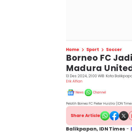
Home
Sport
Soccer
Borneo FC Ja
Madura Unite
13 Des 2024, 21:00 WIB
Kota Balikpap
Erik Alfian
News
Channel
Pelatih Borneo FC Pieter Huistra (IDN Times
Share Article
Balikpapan, IDN Times
-