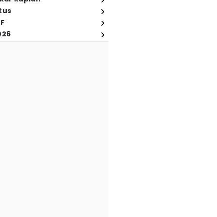
tus
FF
026