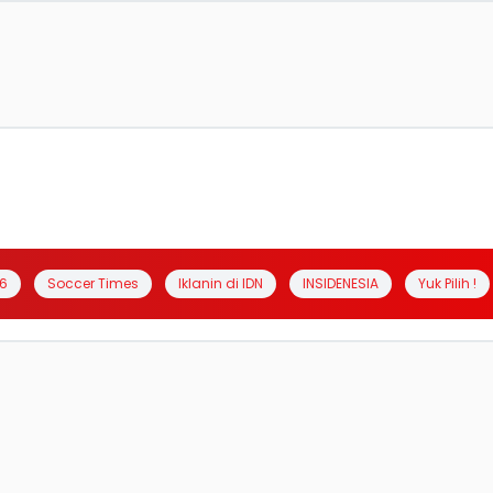
6
Soccer Times
Iklanin di IDN
INSIDENESIA
Yuk Pilih !