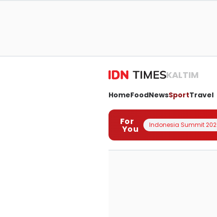
KALTIM
Home
Food
News
Sport
Travel
For
Indonesia Summit 202
You