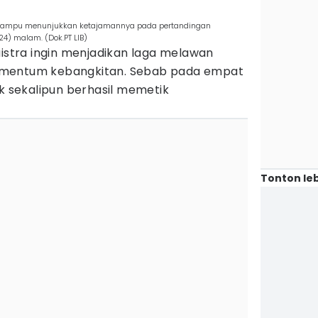
n mampu menunjukkan ketajamannya pada pertandingan
4) malam. (Dok.PT LIB)
uistra ingin menjadikan laga melawan
omentum kebangkitan. Sebab pada empat
ak sekalipun berhasil memetik
Tonton leb