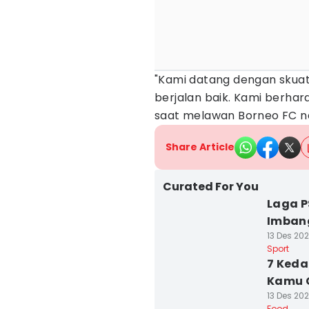
"Kami datang dengan skuat
berjalan baik. Kami berha
saat melawan Borneo FC nant
Share Article
Curated For You
Laga P
Imbang
13 Des 202
Sport
7 Keda
Kamu 
13 Des 20
Food