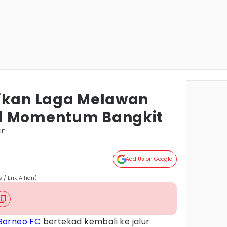
dikan Laga Melawan
d Momentum Bangkit
an
Add Us on Google
 / Erik Alfian)
Borneo FC
bertekad kembali ke jalur