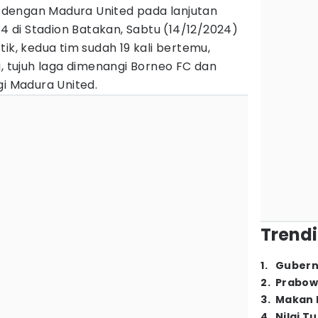
dengan Madura United pada lanjutan
14 di Stadion Batakan, Sabtu (14/12/2024)
ik, kedua tim sudah 19 kali bertemu,
i, tujuh laga dimenangi Borneo FC dan
gi Madura United.
Trendi
1
.
Gubern
2
.
Prabow
3
.
Makan B
4
.
Nilai T