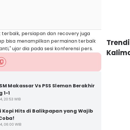
 terbaik, persiapan dan recovery juga
rap bisa menampilkan permainan terbaik
Trendi
i," ujar dia pada sesi konferensi pers.
Kalim
SM Makassar Vs PSS Sleman Berakhir
 1-1
4, 20:53 WIB
i Kopi Hits di Balikpapan yang Wajib
Coba!
24, 06:00 WIB