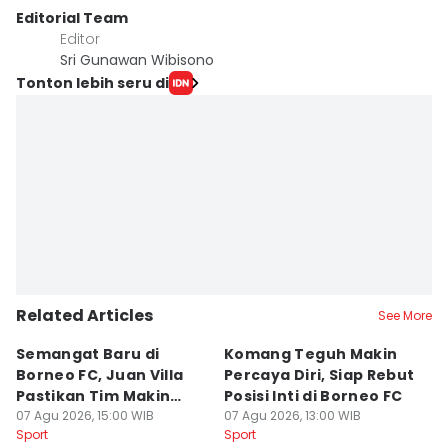
Editorial Team
Editor
Sri Gunawan Wibisono
Tonton lebih seru di
Related Articles
See More
Semangat Baru di
Komang Teguh Makin
M
Borneo FC, Juan Villa
Percaya Diri, Siap Rebut
H
Pastikan Tim Makin
Posisi Inti di Borneo FC
d
Kompak
07 Agu 2026, 15:00 WIB
07 Agu 2026, 13:00 WIB
P
07
Sport
Sport
Sp