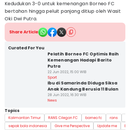
Kedudukan 3-0 untuk kemenangan Borneo FC
bertahan hingga peluit panjang ditiup oleh Wasit
Oki Dwi Putra.
Share Article
Curated For You
Pelatih Borneo FC Optimis Raih
Kemenangan Hadapi Barito
Putra
22 Jun 2022, 15:00 WIB
Sport
Ibu di Samarinda Diduga Siksa
Anak Kandung Berusia 11 Bulan
28 Jun 2022, 16:30 WIB
News
Topics
Kalimantan Timur
RANS Cilegon FC
borneo fc
rans
Pi
sepak bola indonesia
Give me Perspective
Update me
Ed