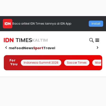
Baca artikel
IDN Times
lainnya di IDN App
Install
KALTIM
Home
Food
News
Sport
Travel
For
Indonesia Summit 2026
Soccer Times
Iklanin 
You