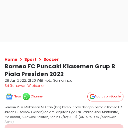
Home
Sport
Soccer
Borneo FC Puncaki Klasemen Grup B
Piala Presiden 2022
28 Jun 2022, 21:20 WIB
Kota Samarinda
Sri Gunawan Wibisono
News
Channel
Add Us on Google
Pemain PSM Makassar M Arfan (kiri) berebut bola dengan pemain Borneo FC
Javlon Guseynov (kanan) dalam lanjutan Liga 1 di Stadion Andi Mattalatta,
Makassar, Sulawesi Selatan, Senin (2/12/2019). (ANTARA FOTO/Abriawan
Abhe)