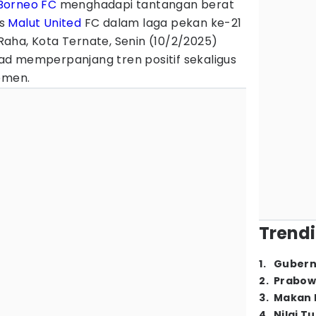
Borneo FC
menghadapi tantangan berat
as
Malut United
FC dalam laga pekan ke-21
e Raha, Kota Ternate, Senin (10/2/2025)
d memperpanjang tren positif sekaligus
emen.
Trendi
1
.
Gubern
2
.
Prabow
3
.
Makan B
4
.
Nilai T