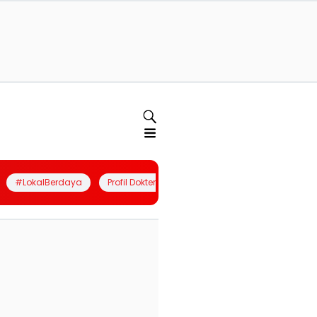
#LokalBerdaya
Profil Dokter
Quiz
Join Community