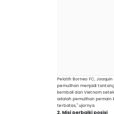
Pelatih Borneo FC, Joaqui
pemulihan menjadi tantanga
kembali dari Vietnam sete
adalah pemulihan pemain 
terbatas," ujarnya.
2. Misi perbaiki posisi