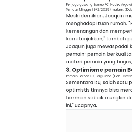
Penjaga gawang Borneo FC, Nadeo Argawina
Ternate, Minggu (9/2/2025) malam. (Dok
Meski demikian, Joaquin m
menghadapi tuan rumah. "
kemenangan dan mempert
kami tunjukkan," tambah pe
Joaquin juga mewaspadai k
pemain-pemain berkualitas
materi pemain yang bagus,
3. Optimisme pemain B
Pemain Bornoe FC, Berguinho. (Dok. Faceb
Sementara itu, salah satu 
optimistis timnya bisa mer
bermain sebaik mungkin da
ini," ucapnya.