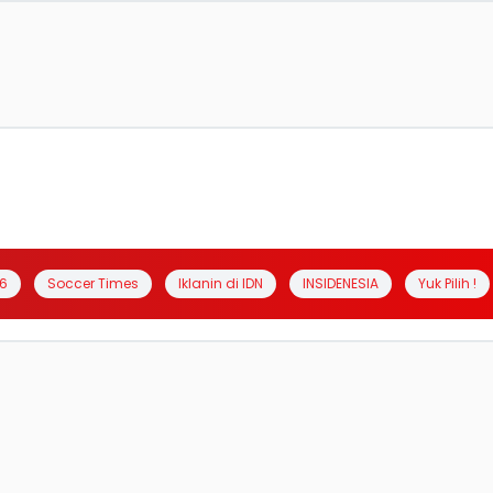
6
Soccer Times
Iklanin di IDN
INSIDENESIA
Yuk Pilih !