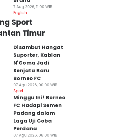
Brand
7 Aug 2026, 11:00 WIB
English
ng Sport
antan Timur
Disambut Hangat
Suporter, Kablan
N'Goma Jadi
Senjata Baru
Borneo FC
07 Agu 2026, 00:00 WIB
Sport
Minggu Ini! Borneo
FC Hadapi Semen
adisi Berlanjut!
Era Borneo FC
Drag Bike Dhira
orneo FC Kembali
Dimulai, Ikhsan Nul
Brata Cup 2026,
Padang dalam
elar Program TC
Zikrak Pasang
Mampu Tekan
Laga Uji Coba
i Yogyakarta
Target Finis 5
Balap Liar di
Perdana
 Agu 2026, 01:00 WIB
Besar
Samarinda?
07 Agu 2026, 08:00 WIB
ort
05 Agu 2026, 21:57 WIB
28 Jul 2026, 15:00 WIB