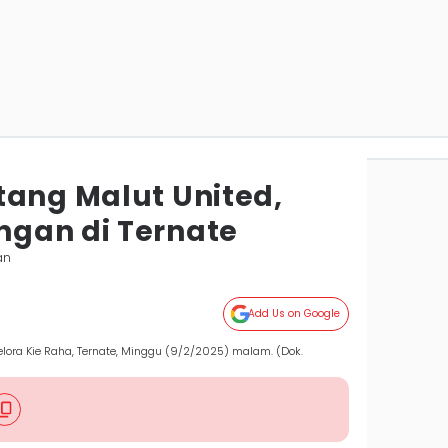
tang Malut United,
gan di Ternate
an
Add Us on Google
Gelora Kie Raha, Ternate, Minggu (9/2/2025) malam. (Dok.