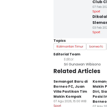
Club 
07 Feb 20
Sport
Dikala
Slema
03 Feb 20
Sport
Topics
Kalimantan Timur
borneo fc
Editorial Team
Editor
Sri Gunawan Wibisono
Related Articles
Semangat Baru di
Koman
Borneo FC, Juan
Makin 
Villa Pastikan Tim
Diri, S
Makin Kompak
Posisi In
07 Agu 2026, 15:00 WIB
Borneo
Sport
07 Agu 20