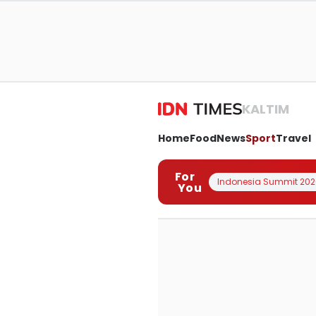
KALTIM
Home
Food
News
Sport
Travel
For
Indonesia Summit 202
You