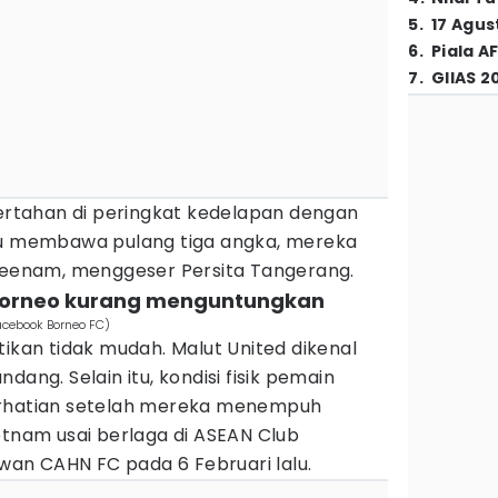
5
.
17 Agus
6
.
Piala A
7
.
GIIAS 2
tertahan di peringkat kedelapan dengan
pu membawa pulang tiga angka, mereka
 keenam, menggeser Persita Tangerang.
n Borneo kurang menguntungkan
Facebook Borneo FC)
tikan tidak mudah. Malut United dikenal
dang. Selain itu, kondisi fisik pemain
erhatian setelah mereka menempuh
etnam usai berlaga di ASEAN Club
an CAHN FC pada 6 Februari lalu.