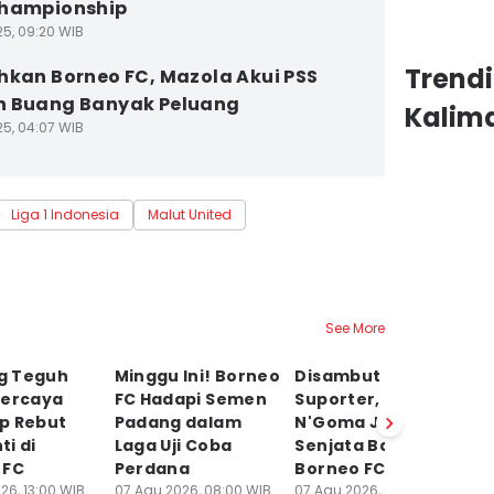
Championship
25, 09:20 WIB
Trendi
hkan Borneo FC, Mazola Akui PSS
n Buang Banyak Peluang
Kalim
25, 04:07 WIB
Liga 1 Indonesia
Malut United
See More
g Teguh
Minggu Ini! Borneo
Disambut Hangat
Tr
Percaya
FC Hadapi Semen
Suporter, Kablan
B
iap Rebut
Padang dalam
N'Goma Jadi
G
ti di
Laga Uji Coba
Senjata Baru
d
 FC
Perdana
Borneo FC
06
Sp
26, 13:00 WIB
07 Agu 2026, 08:00 WIB
07 Agu 2026, 00:00 WIB