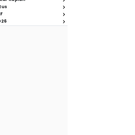
tus
FF
026