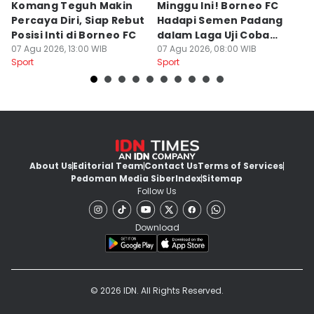
Komang Teguh Makin
Minggu Ini! Borneo FC
D
Percaya Diri, Siap Rebut
Hadapi Semen Padang
S
Posisi Inti di Borneo FC
dalam Laga Uji Coba
N
07 Agu 2026, 13:00 WIB
Perdana
07 Agu 2026, 08:00 WIB
B
07
Sport
Sport
Sp
About Us
Editorial Team
Contact Us
Terms of Services
Pedoman Media Siber
Index
Sitemap
Follow Us
Download
© 2026 IDN. All Rights Reserved.