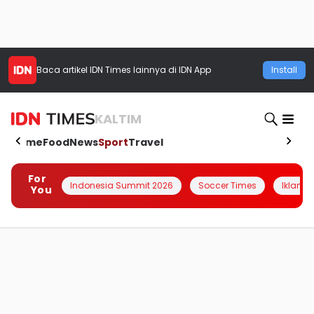
Baca artikel
IDN Times
lainnya di IDN App
Install
KALTIM
Home
Food
News
Sport
Travel
For
Indonesia Summit 2026
Soccer Times
Iklanin 
You