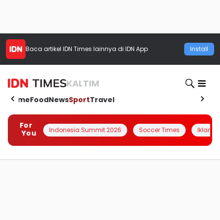
Baca artikel
IDN Times
lainnya di IDN App
Install
KALTIM
Home
Food
News
Sport
Travel
For
Indonesia Summit 2026
Soccer Times
Iklanin 
You