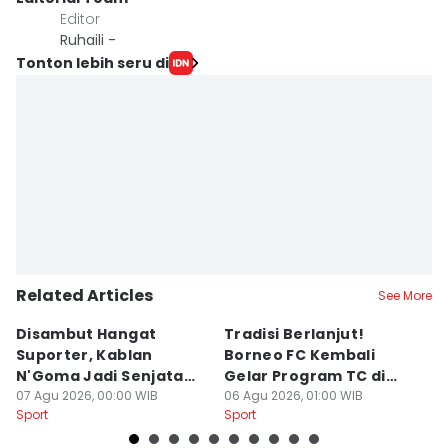
Editor
Ruhaili -
Tonton lebih seru di
Related Articles
See More
Disambut Hangat
Tradisi Berlanjut!
E
Suporter, Kablan
Borneo FC Kembali
Ik
N'Goma Jadi Senjata
Gelar Program TC di
P
Baru Borneo FC
07 Agu 2026, 00:00 WIB
Yogyakarta
06 Agu 2026, 01:00 WIB
B
05
Sport
Sport
Sp