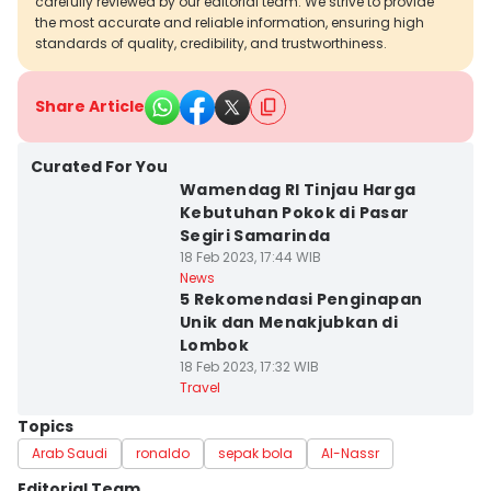
carefully reviewed by our editorial team. We strive to provide
the most accurate and reliable information, ensuring high
standards of quality, credibility, and trustworthiness.
Share Article
Curated For You
Wamendag RI Tinjau Harga
Kebutuhan Pokok di Pasar
Segiri Samarinda
18 Feb 2023, 17:44 WIB
News
5 Rekomendasi Penginapan
Unik dan Menakjubkan di
Lombok
18 Feb 2023, 17:32 WIB
Travel
Topics
Arab Saudi
ronaldo
sepak bola
Al-Nassr
Editorial Team