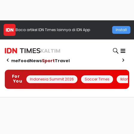
Baca artikel
IDN Times
lainnya di IDN App
Install
KALTIM
Home
Food
News
Sport
Travel
For
Indonesia Summit 2026
Soccer Times
Iklanin 
You