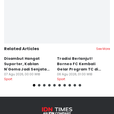
Related Articles
See More
Disambut Hangat
Tradisi Berlanjut!
E
Suporter, Kablan
Borneo FC Kembali
Ik
N'Goma Jadi Senjata
Gelar Program TC di
P
Baru Borneo FC
07 Agu 2026, 00:00 WIB
Yogyakarta
06 Agu 2026, 01:00 WIB
B
05
Sport
Sport
Sp