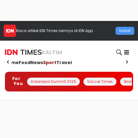
Baca artikel
IDN Times
lainnya di IDN App
Install
KALTIM
Home
Food
News
Sport
Travel
For
Indonesia Summit 2026
Soccer Times
Iklanin 
You