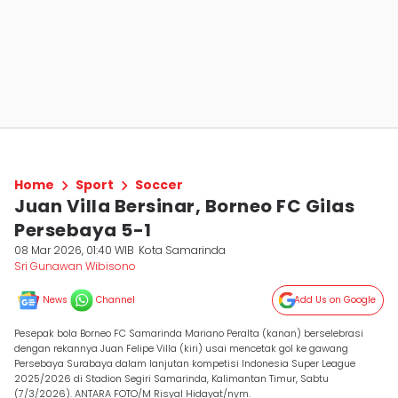
Home
Sport
Soccer
Juan Villa Bersinar, Borneo FC Gilas
Persebaya 5-1
08 Mar 2026, 01:40 WIB
Kota Samarinda
Sri Gunawan Wibisono
News
Channel
Add Us on Google
Pesepak bola Borneo FC Samarinda Mariano Peralta (kanan) berselebrasi
dengan rekannya Juan Felipe Villa (kiri) usai mencetak gol ke gawang
Persebaya Surabaya dalam lanjutan kompetisi Indonesia Super League
2025/2026 di Stadion Segiri Samarinda, Kalimantan Timur, Sabtu
(7/3/2026). ANTARA FOTO/M Risyal Hidayat/nym.