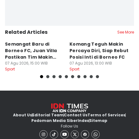
Related Articles
See More
Semangat Baru di
Komang Teguh Makin
M
Borneo FC, Juan Villa
Percaya Diri, Siap Rebut
H
Pastikan Tim Makin
Posisi Inti di Borneo FC
d
Kompak
07 Agu 2026, 15:00 WIB
07 Agu 2026, 13:00 WIB
P
07
Sport
Sport
Sp
About Us
Editorial Team
Contact Us
Terms of Services
Pedoman Media Siber
Index
Sitemap
Follow Us