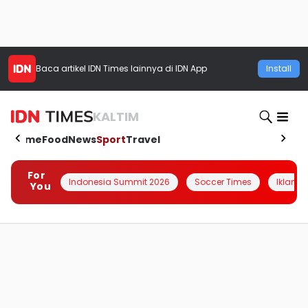
Baca artikel
IDN Times
lainnya di IDN App
Install
KALTIM
Home
Food
News
Sport
Travel
For
Indonesia Summit 2026
Soccer Times
Iklanin 
You