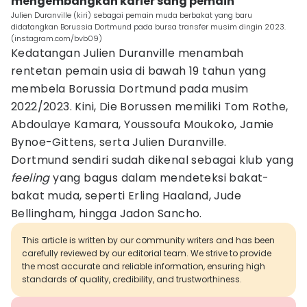
mengembangkan karier sang pemain
Julien Duranville (kiri) sebagai pemain muda berbakat yang baru
didatangkan Borussia Dortmund pada bursa transfer musim dingin 2023.
(instagram.com/bvb09)
Kedatangan Julien Duranville menambah
rentetan pemain usia di bawah 19 tahun yang
membela Borussia Dortmund pada musim
2022/2023. Kini, Die Borussen memiliki Tom Rothe,
Abdoulaye Kamara, Youssoufa Moukoko, Jamie
Bynoe-Gittens, serta Julien Duranville.
Dortmund sendiri sudah dikenal sebagai klub yang
feeling
yang bagus dalam mendeteksi bakat-
bakat muda, seperti Erling Haaland, Jude
Bellingham, hingga Jadon Sancho.
This article is written by our community writers and has been
carefully reviewed by our editorial team. We strive to provide
the most accurate and reliable information, ensuring high
standards of quality, credibility, and trustworthiness.