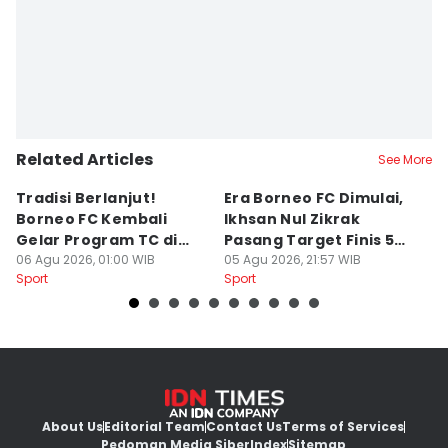
Related Articles
See More
Tradisi Berlanjut!
Era Borneo FC Dimulai,
D
Borneo FC Kembali
Ikhsan Nul Zikrak
C
Gelar Program TC di
Pasang Target Finis 5
Ba
Yogyakarta
06 Agu 2026, 01:00 WIB
Besar
05 Agu 2026, 21:57 WIB
S
28
Sport
Sport
Sp
About Us
Editorial Team
Contact Us
Terms of Services
Pedoman Media Siber
Index
Sitemap