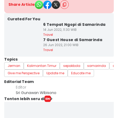
Share Article
Curated For You
6 Tempat Ngopi di Samarinda
14 Jun 2022, 11:30 WIB
Travel
7 Guest House di Samarinda
26 Jun 2022, 21:00 WIB
Travel
Topics
Jerman
Kalimantan Timur
sepakbola
samarinda
do
Give me Perspective
Update me
Educate me
Editorial Team
Editor
Sri Gunawan Wibisono
Tonton lebih seru di