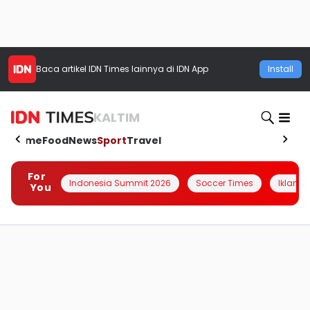
Baca artikel
IDN Times
lainnya di IDN App
Install
KALTIM
Home
Food
News
Sport
Travel
For
Indonesia Summit 2026
Soccer Times
Iklanin 
You