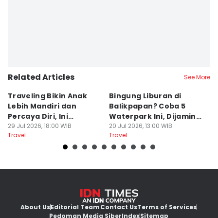
Related Articles
See More
Traveling Bikin Anak
Bingung Liburan di
E
Lebih Mandiri dan
Balikpapan? Coba 5
Ka
Percaya Diri, Ini
Waterpark Ini, Dijamin
E
Penjelasan Psikolog
29 Jul 2026, 18:00 WIB
Bikin Betah
20 Jul 2026, 13:00 WIB
D
19
Travel
Travel
Tr
About Us
Editorial Team
Contact Us
Terms of Services
Pedoman Media Siber
Index
Sitemap