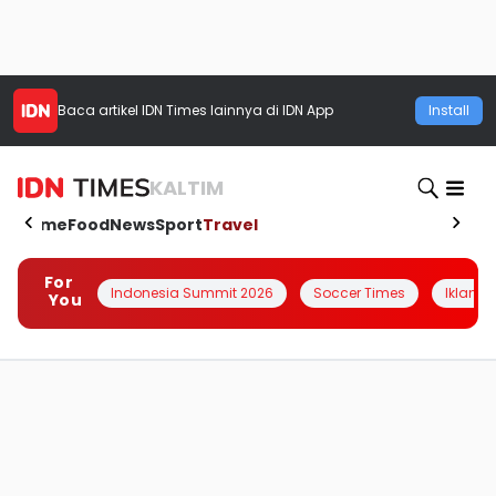
Baca artikel
IDN Times
lainnya di IDN App
Install
KALTIM
Home
Food
News
Sport
Travel
For
Indonesia Summit 2026
Soccer Times
Iklanin 
You